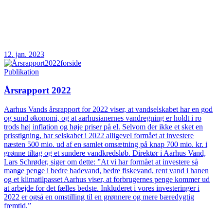
12. jan. 2023
Publikation
Årsrapport 2022
Aarhus Vands årsrapport for 2022 viser, at vandselskabet har en god
og sund økonomi, og at aarhusianernes vandregning er holdt i ro
trods høj inflation og høje priser på el. Selvom der ikke et sket en
prisstigning, har selskabet i 2022 alligevel formået at investere
næsten 500 mio. ud af en samlet omsætning på knap 700 mio. kr. i
grønne tiltag og et sundere vandkredsløb. Direktør i Aarhus Vand,
Lars Schrøder, siger om dette: ”At vi har formået at investere så
mange penge i bedre badevand, bedre fiskevand, rent vand i hanen
og et klimatilpasset Aarhus viser, at forbrugernes penge kommer ud
at arbejde for det fælles bedste. Inkluderet i vores investeringer i
2022 er også en omstilling til en grønnere og mere bæredygtig
fremtid.”