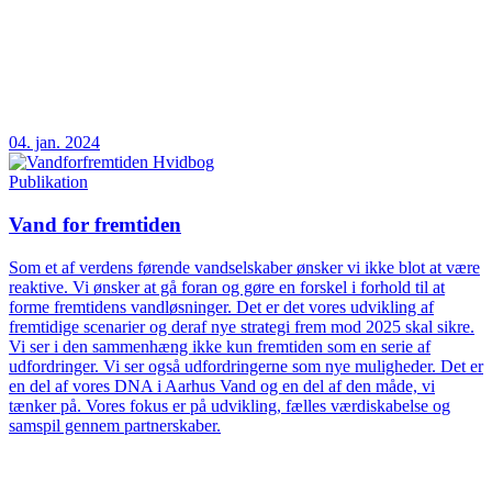
04. jan. 2024
Publikation
Vand for fremtiden
Som et af verdens førende vandselskaber ønsker vi ikke blot at være
reaktive. Vi ønsker at gå foran og gøre en forskel i forhold til at
forme fremtidens vandløsninger. Det er det vores udvikling af
fremtidige scenarier og deraf nye strategi frem mod 2025 skal sikre.
Vi ser i den sammenhæng ikke kun fremtiden som en serie af
udfordringer. Vi ser også udfordringerne som nye muligheder. Det er
en del af vores DNA i Aarhus Vand og en del af den måde, vi
tænker på. Vores fokus er på udvikling, fælles værdiskabelse og
samspil gennem partnerskaber.