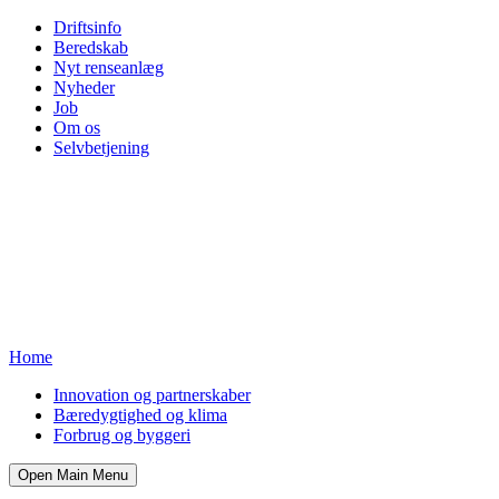
Driftsinfo
Beredskab
Nyt renseanlæg
Nyheder
Job
Om os
Selvbetjening
Home
Innovation og partnerskaber
Bæredygtighed og klima
Forbrug og byggeri
Open Main Menu