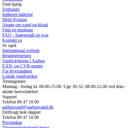
Find hjælp
Driftsinfo
Indberet målertal
Meld flytning
Ansøg om vand og kloak
Find en stophane
FAQ - Spørgsmål og svar
Kontakt os
Se også
International website
Besøgstjenesten
Vandværkerne i Aarhus
EAN- og CVR-numre
For leverandører
Lokale vandværker
Åbningstider
Mandag - fredag kl. 08.00-15.00. Uge 30-32: 08.00-12.00 ved ikke-
akutte henvendelser
Support
Telefon 89 47 10 00
aarhusvand@aarhusvand.dk
Driftvagt hele døgnet
Telefon 89 47 10 00
Persondata
Tilgængelighedserklæring