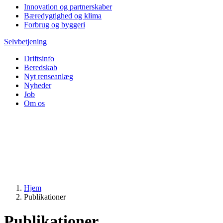
Innovation og partnerskaber
Bæredygtighed og klima
Forbrug og byggeri
Selvbetjening
Driftsinfo
Beredskab
Nyt renseanlæg
Nyheder
Job
Om os
Hjem
Publikationer
Publikationer