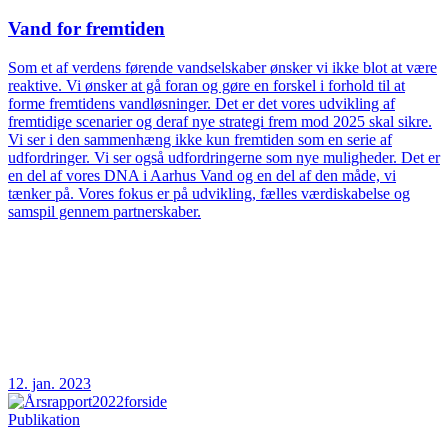
Vand for fremtiden
Som et af verdens førende vandselskaber ønsker vi ikke blot at være
reaktive. Vi ønsker at gå foran og gøre en forskel i forhold til at
forme fremtidens vandløsninger. Det er det vores udvikling af
fremtidige scenarier og deraf nye strategi frem mod 2025 skal sikre.
Vi ser i den sammenhæng ikke kun fremtiden som en serie af
udfordringer. Vi ser også udfordringerne som nye muligheder. Det er
en del af vores DNA i Aarhus Vand og en del af den måde, vi
tænker på. Vores fokus er på udvikling, fælles værdiskabelse og
samspil gennem partnerskaber.
12. jan. 2023
Publikation