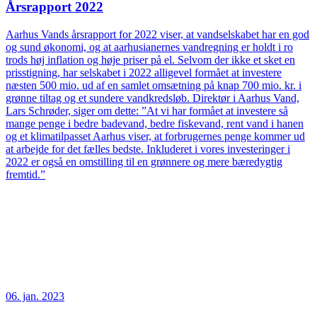
Årsrapport 2022
Aarhus Vands årsrapport for 2022 viser, at vandselskabet har en god
og sund økonomi, og at aarhusianernes vandregning er holdt i ro
trods høj inflation og høje priser på el. Selvom der ikke et sket en
prisstigning, har selskabet i 2022 alligevel formået at investere
næsten 500 mio. ud af en samlet omsætning på knap 700 mio. kr. i
grønne tiltag og et sundere vandkredsløb. Direktør i Aarhus Vand,
Lars Schrøder, siger om dette: ”At vi har formået at investere så
mange penge i bedre badevand, bedre fiskevand, rent vand i hanen
og et klimatilpasset Aarhus viser, at forbrugernes penge kommer ud
at arbejde for det fælles bedste. Inkluderet i vores investeringer i
2022 er også en omstilling til en grønnere og mere bæredygtig
fremtid.”
06. jan. 2023