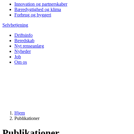
Innovation og partnerskaber
Bæredygtighed og klima
Forbrug og byggeri
Selvbetjening
Driftsinfo
Beredskab
Nyt renseanlæg
Nyheder
Job
Om os
Hjem
Publikationer
Publikationer