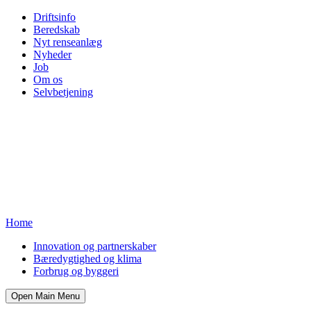
Driftsinfo
Beredskab
Nyt renseanlæg
Nyheder
Job
Om os
Selvbetjening
Home
Innovation og partnerskaber
Bæredygtighed og klima
Forbrug og byggeri
Open Main Menu