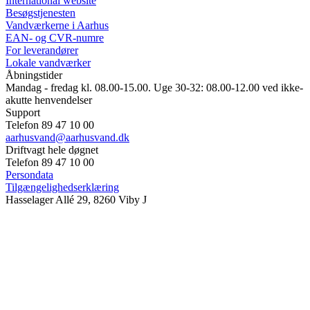
International website
Besøgstjenesten
Vandværkerne i Aarhus
EAN- og CVR-numre
For leverandører
Lokale vandværker
Åbningstider
Mandag - fredag kl. 08.00-15.00. Uge 30-32: 08.00-12.00 ved ikke-
akutte henvendelser
Support
Telefon 89 47 10 00
aarhusvand@aarhusvand.dk
Driftvagt hele døgnet
Telefon 89 47 10 00
Persondata
Tilgængelighedserklæring
Hasselager Allé 29, 8260 Viby J