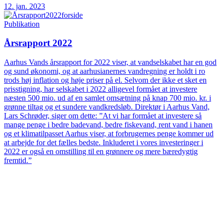
12. jan. 2023
Publikation
Årsrapport 2022
Aarhus Vands årsrapport for 2022 viser, at vandselskabet har en god
og sund økonomi, og at aarhusianernes vandregning er holdt i ro
trods høj inflation og høje priser på el. Selvom der ikke et sket en
prisstigning, har selskabet i 2022 alligevel formået at investere
næsten 500 mio. ud af en samlet omsætning på knap 700 mio. kr. i
grønne tiltag og et sundere vandkredsløb. Direktør i Aarhus Vand,
Lars Schrøder, siger om dette: ”At vi har formået at investere så
mange penge i bedre badevand, bedre fiskevand, rent vand i hanen
og et klimatilpasset Aarhus viser, at forbrugernes penge kommer ud
at arbejde for det fælles bedste. Inkluderet i vores investeringer i
2022 er også en omstilling til en grønnere og mere bæredygtig
fremtid.”