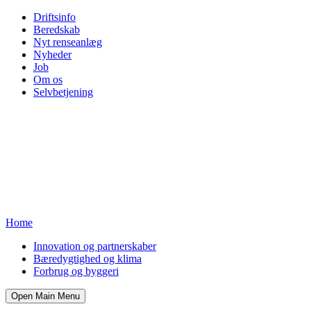
Driftsinfo
Beredskab
Nyt renseanlæg
Nyheder
Job
Om os
Selvbetjening
Home
Innovation og partnerskaber
Bæredygtighed og klima
Forbrug og byggeri
Open Main Menu