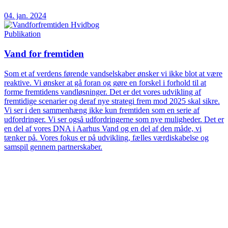
04. jan. 2024
Publikation
Vand for fremtiden
Som et af verdens førende vandselskaber ønsker vi ikke blot at være
reaktive. Vi ønsker at gå foran og gøre en forskel i forhold til at
forme fremtidens vandløsninger. Det er det vores udvikling af
fremtidige scenarier og deraf nye strategi frem mod 2025 skal sikre.
Vi ser i den sammenhæng ikke kun fremtiden som en serie af
udfordringer. Vi ser også udfordringerne som nye muligheder. Det er
en del af vores DNA i Aarhus Vand og en del af den måde, vi
tænker på. Vores fokus er på udvikling, fælles værdiskabelse og
samspil gennem partnerskaber.