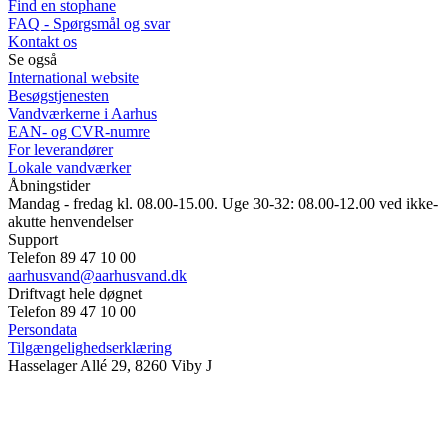
Find en stophane
FAQ - Spørgsmål og svar
Kontakt os
Se også
International website
Besøgstjenesten
Vandværkerne i Aarhus
EAN- og CVR-numre
For leverandører
Lokale vandværker
Åbningstider
Mandag - fredag kl. 08.00-15.00. Uge 30-32: 08.00-12.00 ved ikke-
akutte henvendelser
Support
Telefon 89 47 10 00
aarhusvand@aarhusvand.dk
Driftvagt hele døgnet
Telefon 89 47 10 00
Persondata
Tilgængelighedserklæring
Hasselager Allé 29, 8260 Viby J