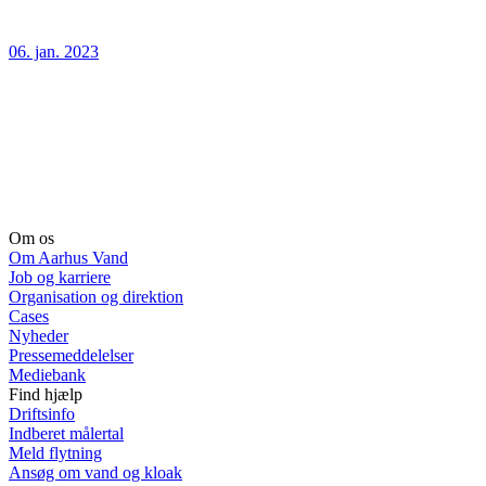
06. jan. 2023
Om os
Om Aarhus Vand
Job og karriere
Organisation og direktion
Cases
Nyheder
Pressemeddelelser
Mediebank
Find hjælp
Driftsinfo
Indberet målertal
Meld flytning
Ansøg om vand og kloak