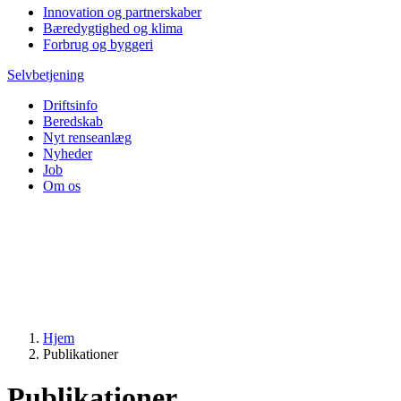
Innovation og partnerskaber
Bæredygtighed og klima
Forbrug og byggeri
Selvbetjening
Driftsinfo
Beredskab
Nyt renseanlæg
Nyheder
Job
Om os
Hjem
Publikationer
Publikationer