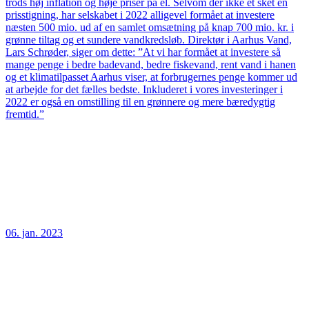
trods høj inflation og høje priser på el. Selvom der ikke et sket en
prisstigning, har selskabet i 2022 alligevel formået at investere
næsten 500 mio. ud af en samlet omsætning på knap 700 mio. kr. i
grønne tiltag og et sundere vandkredsløb. Direktør i Aarhus Vand,
Lars Schrøder, siger om dette: ”At vi har formået at investere så
mange penge i bedre badevand, bedre fiskevand, rent vand i hanen
og et klimatilpasset Aarhus viser, at forbrugernes penge kommer ud
at arbejde for det fælles bedste. Inkluderet i vores investeringer i
2022 er også en omstilling til en grønnere og mere bæredygtig
fremtid.”
06. jan. 2023