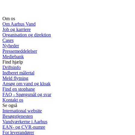
Om os
Om Aarhus Vand
Job og karriere
Organisation og direktion
Cases
Nyheder
Pressemeddelelser
Mediebank
Find hjælp
Driftsinfo
Indberet målertal
Meld flytning
Ansøg om vand og kloak
Find en stophane
FAQ - Spørgsmål og svar
Kontakt os
Se også
International website
Besøgstjenesten
Vandværkerne i Aarhus
EAN- og CVR-numre
For leverandører