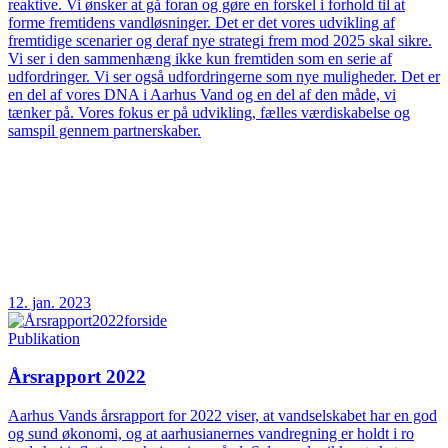
reaktive. Vi ønsker at gå foran og gøre en forskel i forhold til at
forme fremtidens vandløsninger. Det er det vores udvikling af
fremtidige scenarier og deraf nye strategi frem mod 2025 skal sikre.
Vi ser i den sammenhæng ikke kun fremtiden som en serie af
udfordringer. Vi ser også udfordringerne som nye muligheder. Det er
en del af vores DNA i Aarhus Vand og en del af den måde, vi
tænker på. Vores fokus er på udvikling, fælles værdiskabelse og
samspil gennem partnerskaber.
12. jan. 2023
Publikation
Årsrapport 2022
Aarhus Vands årsrapport for 2022 viser, at vandselskabet har en god
og sund økonomi, og at aarhusianernes vandregning er holdt i ro