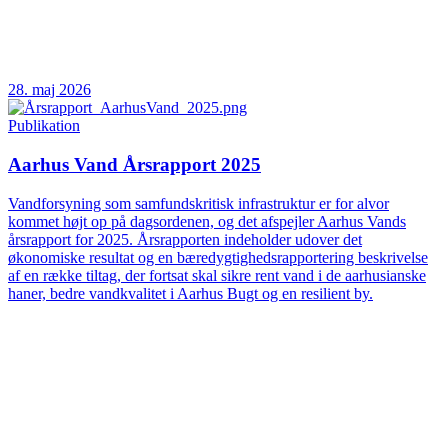
28. maj 2026
Publikation
Aarhus Vand Årsrapport 2025
Vandforsyning som samfundskritisk infrastruktur er for alvor
kommet højt op på dagsordenen, og det afspejler Aarhus Vands
årsrapport for 2025. Årsrapporten indeholder udover det
økonomiske resultat og en bæredygtighedsrapportering beskrivelse
af en række tiltag, der fortsat skal sikre rent vand i de aarhusianske
haner, bedre vandkvalitet i Aarhus Bugt og en resilient by.