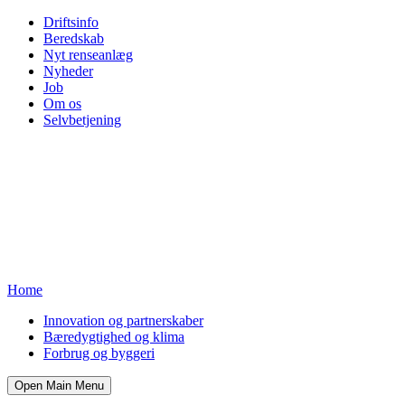
Driftsinfo
Beredskab
Nyt renseanlæg
Nyheder
Job
Om os
Selvbetjening
Home
Innovation og partnerskaber
Bæredygtighed og klima
Forbrug og byggeri
Open Main Menu