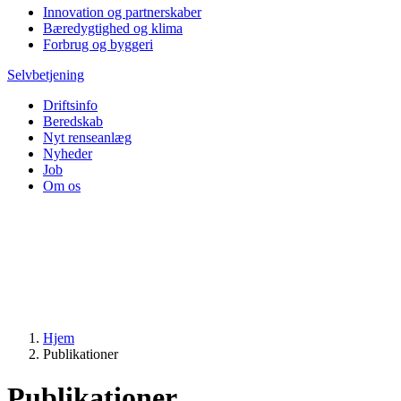
Innovation og partnerskaber
Bæredygtighed og klima
Forbrug og byggeri
Selvbetjening
Driftsinfo
Beredskab
Nyt renseanlæg
Nyheder
Job
Om os
Hjem
Publikationer
Publikationer