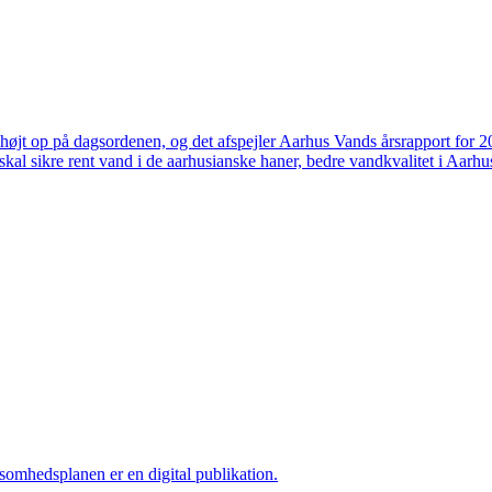
højt op på dagsordenen, og det afspejler Aarhus Vands årsrapport for 
skal sikre rent vand i de aarhusianske haner, bedre vandkvalitet i Aarhus
ksomhedsplanen er en digital publikation.