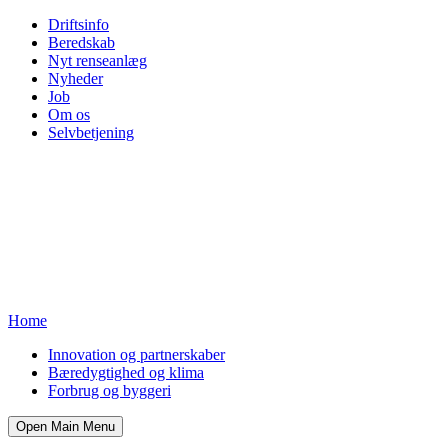
Driftsinfo
Beredskab
Nyt renseanlæg
Nyheder
Job
Om os
Selvbetjening
Home
Innovation og partnerskaber
Bæredygtighed og klima
Forbrug og byggeri
Open Main Menu