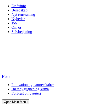
Driftsinfo
Beredskab
Nyt renseanlæg
Nyheder
Job
Om os
Selvbetjening
Home
Innovation og partnerskaber
Bæredygtighed og klima
Forbrug og byggeri
Open Main Menu