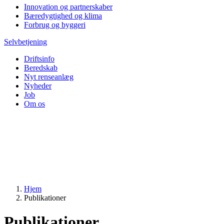
Innovation og partnerskaber
Bæredygtighed og klima
Forbrug og byggeri
Selvbetjening
Driftsinfo
Beredskab
Nyt renseanlæg
Nyheder
Job
Om os
Hjem
Publikationer
Publikationer