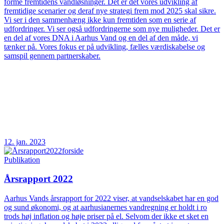
forme fremtidens vandløsninger. Det er det vores udvikling af
fremtidige scenarier og deraf nye strategi frem mod 2025 skal sikre.
Vi ser i den sammenhæng ikke kun fremtiden som en serie af
udfordringer. Vi ser også udfordringerne som nye muligheder. Det er
en del af vores DNA i Aarhus Vand og en del af den måde, vi
tænker på. Vores fokus er på udvikling, fælles værdiskabelse og
samspil gennem partnerskaber.
12. jan. 2023
Publikation
Årsrapport 2022
Aarhus Vands årsrapport for 2022 viser, at vandselskabet har en god
og sund økonomi, og at aarhusianernes vandregning er holdt i ro
trods høj inflation og høje priser på el. Selvom der ikke et sket en