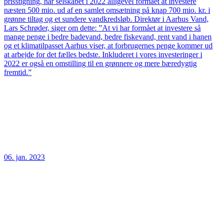
prisstigning, har selskabet i 2022 alligevel formået at investere
næsten 500 mio. ud af en samlet omsætning på knap 700 mio. kr. i
grønne tiltag og et sundere vandkredsløb. Direktør i Aarhus Vand,
Lars Schrøder, siger om dette: ”At vi har formået at investere så
mange penge i bedre badevand, bedre fiskevand, rent vand i hanen
og et klimatilpasset Aarhus viser, at forbrugernes penge kommer ud
at arbejde for det fælles bedste. Inkluderet i vores investeringer i
2022 er også en omstilling til en grønnere og mere bæredygtig
fremtid.”
06. jan. 2023