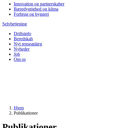
Innovation og partnerskaber
Bæredygtighed og klima
Forbrug og byggeri
Selvbetjening
Driftsinfo
Beredskab
Nyt renseanlæg
Nyheder
Job
Om os
Hjem
Publikationer
Publikationer