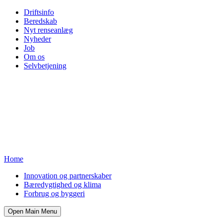
Driftsinfo
Beredskab
Nyt renseanlæg
Nyheder
Job
Om os
Selvbetjening
Home
Innovation og partnerskaber
Bæredygtighed og klima
Forbrug og byggeri
Open Main Menu