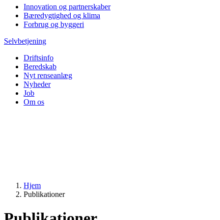
Innovation og partnerskaber
Bæredygtighed og klima
Forbrug og byggeri
Selvbetjening
Driftsinfo
Beredskab
Nyt renseanlæg
Nyheder
Job
Om os
Hjem
Publikationer
Publikationer