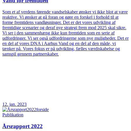
Vand for fremtiden
Som et af verdens førende vandselskaber ønsker vi ikke blot at være
reaktive. Vi ønsker at gå foran og gøre en forskel i forhold til at
forme fremtidens vandløsninger. Det er det vores udvikling af
fremtidige scenarier og deraf nye strategi frem mod 2025 skal sikre.
Vi ser i den sammenhæng ikke kun fremtiden som en serie af
udfordringer. Vi ser også udfordringerne som nye muligheder. Det er
en del af vores DNA i Aarhus Vand og en del af den måde, vi
tænker på. Vores fokus er på udvikling, fælles værdiskabelse og
samspil gennem partnerskaber.
12. jan. 2023
Publikation
Årsrapport 2022