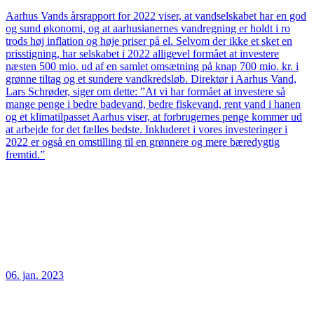
Aarhus Vands årsrapport for 2022 viser, at vandselskabet har en god
og sund økonomi, og at aarhusianernes vandregning er holdt i ro
trods høj inflation og høje priser på el. Selvom der ikke et sket en
prisstigning, har selskabet i 2022 alligevel formået at investere
næsten 500 mio. ud af en samlet omsætning på knap 700 mio. kr. i
grønne tiltag og et sundere vandkredsløb. Direktør i Aarhus Vand,
Lars Schrøder, siger om dette: ”At vi har formået at investere så
mange penge i bedre badevand, bedre fiskevand, rent vand i hanen
og et klimatilpasset Aarhus viser, at forbrugernes penge kommer ud
at arbejde for det fælles bedste. Inkluderet i vores investeringer i
2022 er også en omstilling til en grønnere og mere bæredygtig
fremtid.”
06. jan. 2023