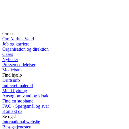
Om os
Om Aarhus Vand
Job og karriere
Organisation og direktion
Cases
Nyheder
Pressemeddelelser
Mediebank
Find hjælp
Driftsinfo
Indberet målertal
Meld flytning
Ansøg om vand og kloak
Find en stophane
FAQ - Spørgsmål og svar
Kontakt os
Se også
International website
Besøgstjenesten