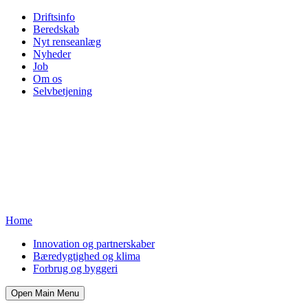
Driftsinfo
Beredskab
Nyt renseanlæg
Nyheder
Job
Om os
Selvbetjening
Home
Innovation og partnerskaber
Bæredygtighed og klima
Forbrug og byggeri
Open Main Menu