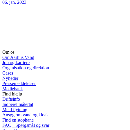
06. jan. 2023
Om os
Om Aarhus Vand
Job og karriere
Organisation og direktion
Cases
Nyheder
Pressemeddelelser
Mediebank
Find hjælp
Driftsinfo
Indberet målertal
Meld flytning
Ansøg om vand og kloak
Find en stophane
FAQ - Spørgsmål og svar