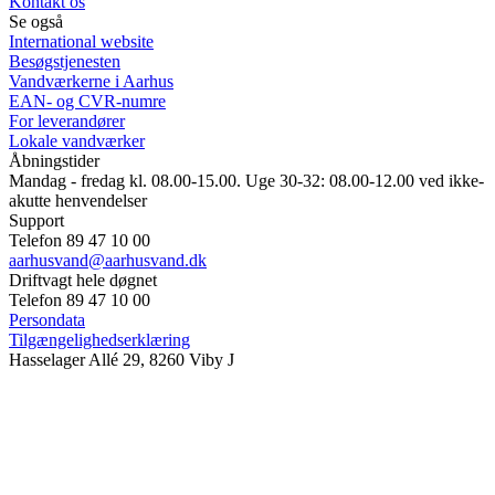
Kontakt os
Se også
International website
Besøgstjenesten
Vandværkerne i Aarhus
EAN- og CVR-numre
For leverandører
Lokale vandværker
Åbningstider
Mandag - fredag kl. 08.00-15.00. Uge 30-32: 08.00-12.00 ved ikke-
akutte henvendelser
Support
Telefon 89 47 10 00
aarhusvand@aarhusvand.dk
Driftvagt hele døgnet
Telefon 89 47 10 00
Persondata
Tilgængelighedserklæring
Hasselager Allé 29, 8260 Viby J