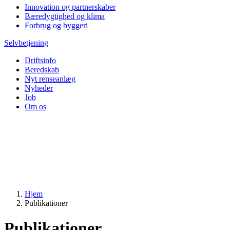
Innovation og partnerskaber
Bæredygtighed og klima
Forbrug og byggeri
Selvbetjening
Driftsinfo
Beredskab
Nyt renseanlæg
Nyheder
Job
Om os
Hjem
Publikationer
Publikationer