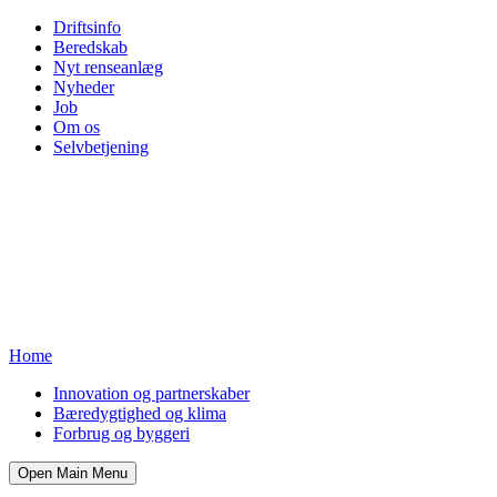
Driftsinfo
Beredskab
Nyt renseanlæg
Nyheder
Job
Om os
Selvbetjening
Home
Innovation og partnerskaber
Bæredygtighed og klima
Forbrug og byggeri
Open Main Menu