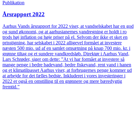
Publikation
Årsrapport 2022
Aarhus Vands årsrapport for 2022 viser, at vandselskabet har en god
og sund økonomi, og at aarhusianernes vandregning er holdt i ro
trods høj inflation og høje priser på el. Selvom der ikke et sket en
prisstigning, har selskabet i 2022 alligevel formået at investere
næsten 500 mio. ud af en samlet omsætning på knap 700 mio. kr. i
grønne tiltag og et sundere vandkredsløb. Direktør i Aarhus Vand,
Lars Schrøder, siger om dette: ”At vi har formået at investere så
mange penge i bedre badevand, bedre fiskevand, rent vand i hanen
og et klimatilpasset Aarhus viser, at forbrugernes penge kommer ud
at arbejde for det fælles bedste. Inkluderet i vores investeringer i
2022 er også en omstilling til en grønnere og mere bæredygtig
fremtid.”