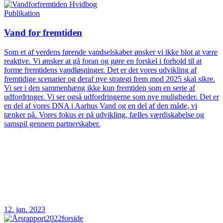
Publikation
Vand for fremtiden
Som et af verdens førende vandselskaber ønsker vi ikke blot at være
reaktive. Vi ønsker at gå foran og gøre en forskel i forhold til at
forme fremtidens vandløsninger. Det er det vores udvikling af
fremtidige scenarier og deraf nye strategi frem mod 2025 skal sikre.
Vi ser i den sammenhæng ikke kun fremtiden som en serie af
udfordringer. Vi ser også udfordringerne som nye muligheder. Det er
en del af vores DNA i Aarhus Vand og en del af den måde, vi
tænker på. Vores fokus er på udvikling, fælles værdiskabelse og
samspil gennem partnerskaber.
12. jan. 2023