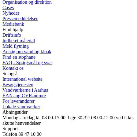
Organisation og direktion
Cases
Nyheder
Pressemeddelelser
Mediebank
Find hjælp
Driftsinfo
Indberet målertal
Meld flytning
Ansøg om vand og kloak
Find en stophane
FAQ - Spørgsmål og svar
Kontakt os
Se også
International website
Besøgstjenesten
Vandværkerne i Aarhus
EAN- og CVR-numre
For leverandører
Lokale vandværker
Åbningstider
Mandag - fredag kl. 08.00-15.00. Uge 30-32: 08.00-12.00 ved ikke-
akutte henvendelser
Support
Telefon 89 47 10 00