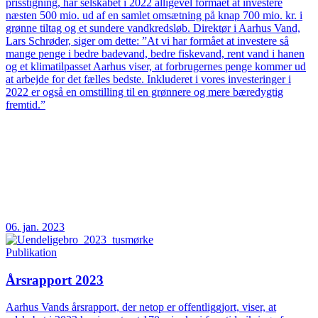
prisstigning, har selskabet i 2022 alligevel formået at investere
næsten 500 mio. ud af en samlet omsætning på knap 700 mio. kr. i
grønne tiltag og et sundere vandkredsløb. Direktør i Aarhus Vand,
Lars Schrøder, siger om dette: ”At vi har formået at investere så
mange penge i bedre badevand, bedre fiskevand, rent vand i hanen
og et klimatilpasset Aarhus viser, at forbrugernes penge kommer ud
at arbejde for det fælles bedste. Inkluderet i vores investeringer i
2022 er også en omstilling til en grønnere og mere bæredygtig
fremtid.”
06. jan. 2023
Publikation
Årsrapport 2023
Aarhus Vands årsrapport, der netop er offentliggjort, viser, at