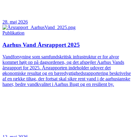
28. maj 2026
Publikation
Aarhus Vand Årsrapport 2025
Vandforsyning som samfundskritisk infrastruktur er for alvor
kommet højt op på dagsordenen, og det afspejler Aarhus Vands
årsrapport for 2025. Årsrapporten indeholder udover det
økonomiske resultat og en bæredygtighedsrapportering beskrivelse
af en række tiltag, der fortsat skal sikre rent vand i de aarhusianske
haner, bedre vandkvalitet i Aarhus Bugt og en resilient by.
12. maj 2026