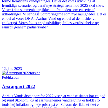
forme fremtidens vandløsninger. Det er det vores udvikling af
fremtidige scenarier og deraf nye strategi frem mod 2025 skal sikre.
Vi ser i den sammenhæng ikke kun fremtiden som en serie af
udfordringer. Vi ser også udfordringerne som nye muligheder. Det er
en del af vores DNA i Aarhus Vand og en del af den måde, vi
tænker på. Vores fokus er på udvikling, fælles værdiskabelse og
samspil gennem partnerskaber.
12. jan. 2023
Publikation
Årsrapport 2022
Aarhus Vands årsrapport for 2022 viser, at vandselskabet har en god
og sund økonomi, og at aarhusianernes vandregning er holdt i ro
trods høj inflation og høje priser på el. Selvom der ikke et sket en