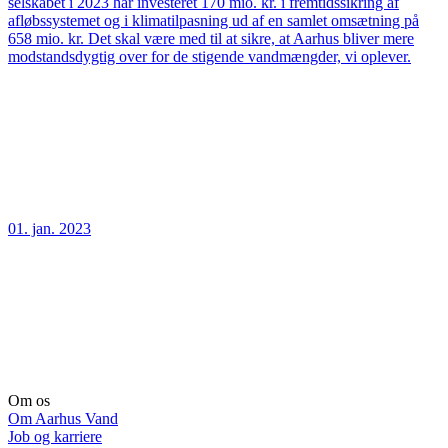
selskabet i 2023 har investeret 170 mio. kr. i fremtidssikring af
afløbssystemet og i klimatilpasning ud af en samlet omsætning på
658 mio. kr. Det skal være med til at sikre, at Aarhus bliver mere
modstandsdygtig over for de stigende vandmængder, vi oplever.
01. jan. 2023
Om os
Om Aarhus Vand
Job og karriere