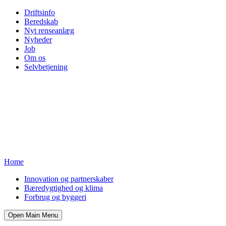
Driftsinfo
Beredskab
Nyt renseanlæg
Nyheder
Job
Om os
Selvbetjening
Home
Innovation og partnerskaber
Bæredygtighed og klima
Forbrug og byggeri
Open Main Menu