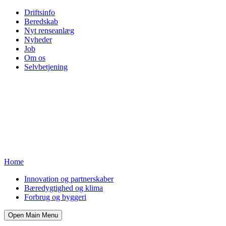
Driftsinfo
Beredskab
Nyt renseanlæg
Nyheder
Job
Om os
Selvbetjening
Home
Innovation og partnerskaber
Bæredygtighed og klima
Forbrug og byggeri
Open Main Menu