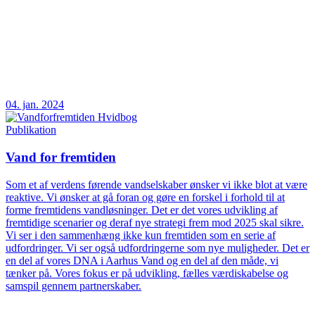
04. jan. 2024
Publikation
Vand for fremtiden
Som et af verdens førende vandselskaber ønsker vi ikke blot at være
reaktive. Vi ønsker at gå foran og gøre en forskel i forhold til at
forme fremtidens vandløsninger. Det er det vores udvikling af
fremtidige scenarier og deraf nye strategi frem mod 2025 skal sikre.
Vi ser i den sammenhæng ikke kun fremtiden som en serie af
udfordringer. Vi ser også udfordringerne som nye muligheder. Det er
en del af vores DNA i Aarhus Vand og en del af den måde, vi
tænker på. Vores fokus er på udvikling, fælles værdiskabelse og
samspil gennem partnerskaber.