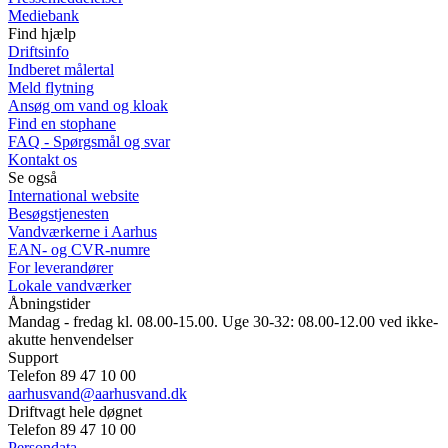
Mediebank
Find hjælp
Driftsinfo
Indberet målertal
Meld flytning
Ansøg om vand og kloak
Find en stophane
FAQ - Spørgsmål og svar
Kontakt os
Se også
International website
Besøgstjenesten
Vandværkerne i Aarhus
EAN- og CVR-numre
For leverandører
Lokale vandværker
Åbningstider
Mandag - fredag kl. 08.00-15.00. Uge 30-32: 08.00-12.00 ved ikke-
akutte henvendelser
Support
Telefon 89 47 10 00
aarhusvand@aarhusvand.dk
Driftvagt hele døgnet
Telefon 89 47 10 00
Persondata