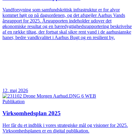
Vandforsyning som samfundskritisk infrastruktur er for alvor
kommet højt op på dagsordenen, og det afspejler Aarhus Vands
årsrapport for 2025. Årsrapporten indeholder udover det
økonomiske resultat og en bæredygtighedsrapportering beskrivelse
af en række tiltag, der fortsat skal sikre rent vand i de aarhusianske
haner, bedre vandkvalitet i Aarhus Bugt og en resilient by.
12. maj 2026
Publikation
Virksomhedsplan 2025
Her får du et indblik i vores strategiske mål og visioner for 2025.
Virksomhedsplanen er en digital publikation.