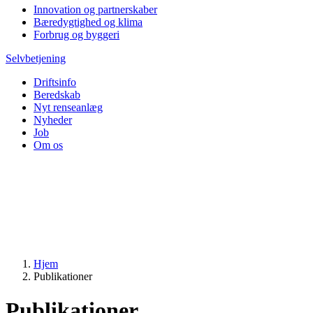
Innovation og partnerskaber
Bæredygtighed og klima
Forbrug og byggeri
Selvbetjening
Driftsinfo
Beredskab
Nyt renseanlæg
Nyheder
Job
Om os
Hjem
Publikationer
Publikationer