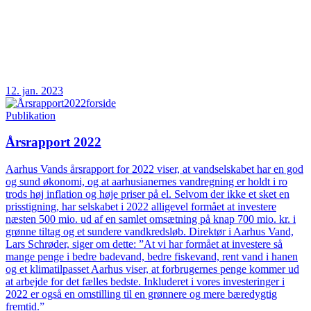
12. jan. 2023
Publikation
Årsrapport 2022
Aarhus Vands årsrapport for 2022 viser, at vandselskabet har en god
og sund økonomi, og at aarhusianernes vandregning er holdt i ro
trods høj inflation og høje priser på el. Selvom der ikke et sket en
prisstigning, har selskabet i 2022 alligevel formået at investere
næsten 500 mio. ud af en samlet omsætning på knap 700 mio. kr. i
grønne tiltag og et sundere vandkredsløb. Direktør i Aarhus Vand,
Lars Schrøder, siger om dette: ”At vi har formået at investere så
mange penge i bedre badevand, bedre fiskevand, rent vand i hanen
og et klimatilpasset Aarhus viser, at forbrugernes penge kommer ud
at arbejde for det fælles bedste. Inkluderet i vores investeringer i
2022 er også en omstilling til en grønnere og mere bæredygtig
fremtid.”