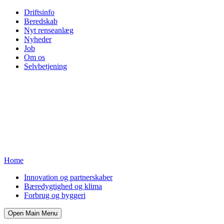
Driftsinfo
Beredskab
Nyt renseanlæg
Nyheder
Job
Om os
Selvbetjening
Home
Innovation og partnerskaber
Bæredygtighed og klima
Forbrug og byggeri
Open Main Menu