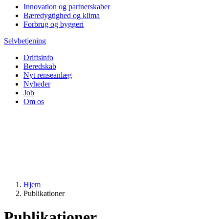
Innovation og partnerskaber
Bæredygtighed og klima
Forbrug og byggeri
Selvbetjening
Driftsinfo
Beredskab
Nyt renseanlæg
Nyheder
Job
Om os
Hjem
Publikationer
Publikationer