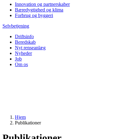
Innovation og partnerskaber
Bæredygtighed og klima
Forbrug og byggeri
Selvbetjening
Driftsinfo
Beredskab
Nyt renseanlæg
Nyheder
Job
Om os
Hjem
Publikationer
Publikationer