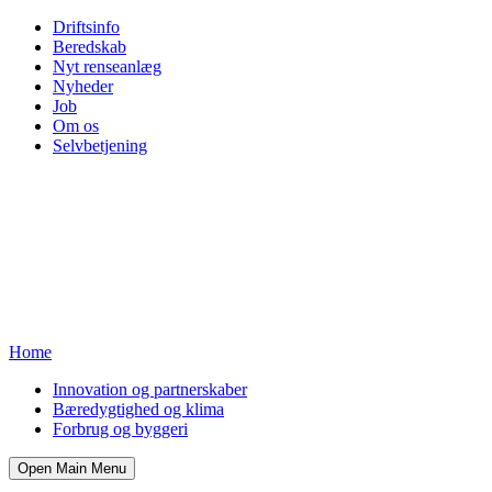
Driftsinfo
Beredskab
Nyt renseanlæg
Nyheder
Job
Om os
Selvbetjening
Home
Innovation og partnerskaber
Bæredygtighed og klima
Forbrug og byggeri
Open Main Menu