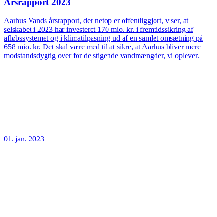
Årsrapport 2023
Aarhus Vands årsrapport, der netop er offentliggjort, viser, at
selskabet i 2023 har investeret 170 mio. kr. i fremtidssikring af
afløbssystemet og i klimatilpasning ud af en samlet omsætning på
658 mio. kr. Det skal være med til at sikre, at Aarhus bliver mere
modstandsdygtig over for de stigende vandmængder, vi oplever.
01. jan. 2023