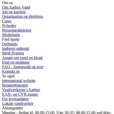
Om os
Om Aarhus Vand
Job og karriere
Organisation og direktion
Cases
Nyheder
Pressemeddelelser
Mediebank
Find hjælp
Driftsinfo
Indberet målertal
Meld flytning
Ansøg om vand og kloak
Find en stophane
FAQ - Spørgsmål og svar
Kontakt os
Se også
International website
Besøgstjenesten
Vandværkerne i Aarhus
EAN- og CVR-numre
For leverandører
Lokale vandværker
Åbningstider
Mandag - fredag kl. 08.00-15.00. Uge 30-32: 08.00-12.00 ved ikke-