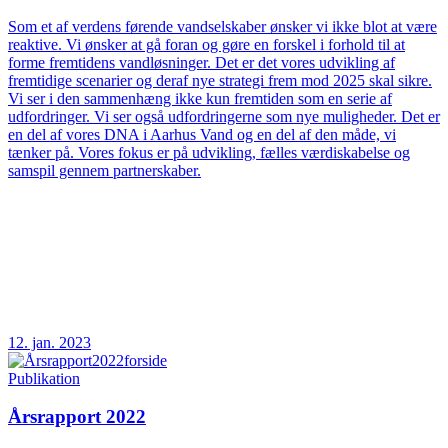
Som et af verdens førende vandselskaber ønsker vi ikke blot at være
reaktive. Vi ønsker at gå foran og gøre en forskel i forhold til at
forme fremtidens vandløsninger. Det er det vores udvikling af
fremtidige scenarier og deraf nye strategi frem mod 2025 skal sikre.
Vi ser i den sammenhæng ikke kun fremtiden som en serie af
udfordringer. Vi ser også udfordringerne som nye muligheder. Det er
en del af vores DNA i Aarhus Vand og en del af den måde, vi
tænker på. Vores fokus er på udvikling, fælles værdiskabelse og
samspil gennem partnerskaber.
12. jan. 2023
Publikation
Årsrapport 2022