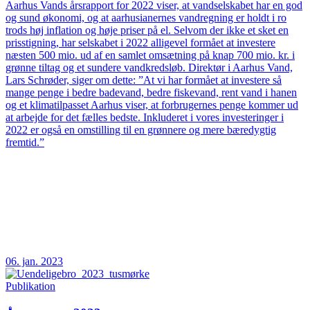
Aarhus Vands årsrapport for 2022 viser, at vandselskabet har en god
og sund økonomi, og at aarhusianernes vandregning er holdt i ro
trods høj inflation og høje priser på el. Selvom der ikke et sket en
prisstigning, har selskabet i 2022 alligevel formået at investere
næsten 500 mio. ud af en samlet omsætning på knap 700 mio. kr. i
grønne tiltag og et sundere vandkredsløb. Direktør i Aarhus Vand,
Lars Schrøder, siger om dette: ”At vi har formået at investere så
mange penge i bedre badevand, bedre fiskevand, rent vand i hanen
og et klimatilpasset Aarhus viser, at forbrugernes penge kommer ud
at arbejde for det fælles bedste. Inkluderet i vores investeringer i
2022 er også en omstilling til en grønnere og mere bæredygtig
fremtid.”
06. jan. 2023
Publikation