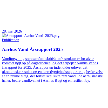
28. maj 2026
Publikation
Aarhus Vand Årsrapport 2025
Vandforsyning som samfundskritisk infrastruktur er for alvor
kommet højt op på dagsordenen, og det afspejler Aarhus Vands
årsrapport for 2025. Årsrapporten indeholder udover det
økonomiske resultat og en bæredygtighedsrapportering beskrivelse
af en række tiltag, der fortsat skal sikre rent vand i de aarhusianske
haner, bedre vandkvalitet i Aarhus Bugt og en resilient by.