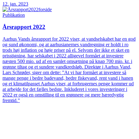
12. jan. 2023
Publikation
Årsrapport 2022
Aarhus Vands årsrapport for 2022 viser, at vandselskabet har en god
og sund økonomi, og at aarhusianernes vandregning er holdt i ro
trods høj inflation og høje priser på el. Selvom der ikke et sket en
prisstigning, har selskabet i 2022 alligevel formået at investere
næsten 500 mio. ud af en samlet omsætning på knap 700 mio. kr. i
grønne tiltag og et sundere vandkredsløb. Direktør i Aarhus Vand,
Lars Schrøder, siger om dette: ”At vi har formået at investere så
mange penge i bedre badevand, bedre fiskevand, rent vand i hanen
og et klimatilpasset Aarhus viser, at forbrugernes penge kommer ud
at arbejde for det fælles bedste. Inkluderet i vores investeringer i
2022 er også en omstilling til en grønnere og mere bæredygtig
fremtid.”