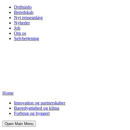
Driftsinfo
Beredskab
Nyt renseanlæg
Nyheder
Job
Om os
Selvbetjening
Home
Innovation og partnerskaber
Bæredygtighed og klima
Forbrug og byggeri
Open Main Menu