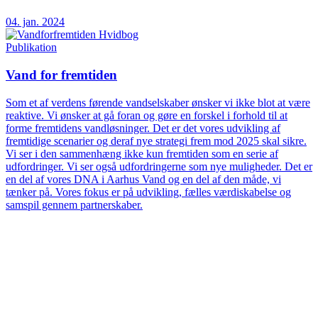
04. jan. 2024
Publikation
Vand for fremtiden
Som et af verdens førende vandselskaber ønsker vi ikke blot at være
reaktive. Vi ønsker at gå foran og gøre en forskel i forhold til at
forme fremtidens vandløsninger. Det er det vores udvikling af
fremtidige scenarier og deraf nye strategi frem mod 2025 skal sikre.
Vi ser i den sammenhæng ikke kun fremtiden som en serie af
udfordringer. Vi ser også udfordringerne som nye muligheder. Det er
en del af vores DNA i Aarhus Vand og en del af den måde, vi
tænker på. Vores fokus er på udvikling, fælles værdiskabelse og
samspil gennem partnerskaber.