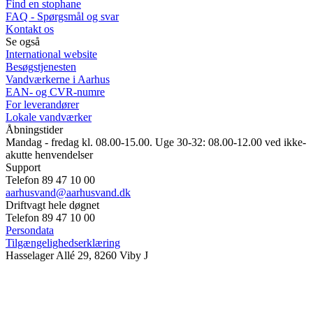
Find en stophane
FAQ - Spørgsmål og svar
Kontakt os
Se også
International website
Besøgstjenesten
Vandværkerne i Aarhus
EAN- og CVR-numre
For leverandører
Lokale vandværker
Åbningstider
Mandag - fredag kl. 08.00-15.00. Uge 30-32: 08.00-12.00 ved ikke-
akutte henvendelser
Support
Telefon 89 47 10 00
aarhusvand@aarhusvand.dk
Driftvagt hele døgnet
Telefon 89 47 10 00
Persondata
Tilgængelighedserklæring
Hasselager Allé 29, 8260 Viby J