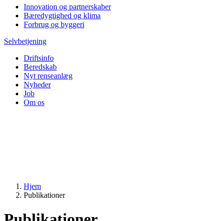
Innovation og partnerskaber
Bæredygtighed og klima
Forbrug og byggeri
Selvbetjening
Driftsinfo
Beredskab
Nyt renseanlæg
Nyheder
Job
Om os
Hjem
Publikationer
Publikationer