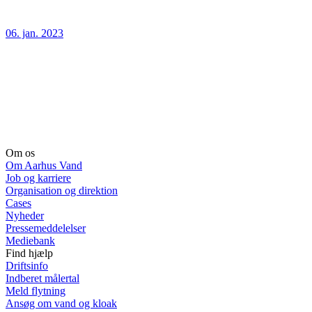
06. jan. 2023
Om os
Om Aarhus Vand
Job og karriere
Organisation og direktion
Cases
Nyheder
Pressemeddelelser
Mediebank
Find hjælp
Driftsinfo
Indberet målertal
Meld flytning
Ansøg om vand og kloak