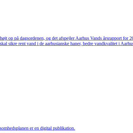
højt op på dagsordenen, og det afspejler Aarhus Vands årsrapport for 
skal sikre rent vand i de aarhusianske haner, bedre vandkvalitet i Aarhus
ksomhedsplanen er en digital publikation.