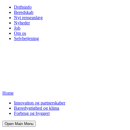
Driftsinfo
Beredskab
Nyt renseanlæg
Nyheder
Job
Om os
Selvbetjening
Home
Innovation og partnerskaber
Bæredygtighed og klima
Forbrug og byggeri
Open Main Menu