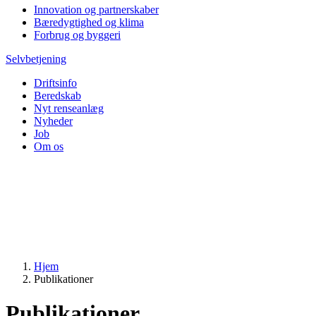
Innovation og partnerskaber
Bæredygtighed og klima
Forbrug og byggeri
Selvbetjening
Driftsinfo
Beredskab
Nyt renseanlæg
Nyheder
Job
Om os
Hjem
Publikationer
Publikationer