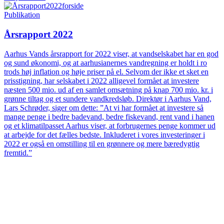
Publikation
Årsrapport 2022
Aarhus Vands årsrapport for 2022 viser, at vandselskabet har en god
og sund økonomi, og at aarhusianernes vandregning er holdt i ro
trods høj inflation og høje priser på el. Selvom der ikke et sket en
prisstigning, har selskabet i 2022 alligevel formået at investere
næsten 500 mio. ud af en samlet omsætning på knap 700 mio. kr. i
grønne tiltag og et sundere vandkredsløb. Direktør i Aarhus Vand,
Lars Schrøder, siger om dette: ”At vi har formået at investere så
mange penge i bedre badevand, bedre fiskevand, rent vand i hanen
og et klimatilpasset Aarhus viser, at forbrugernes penge kommer ud
at arbejde for det fælles bedste. Inkluderet i vores investeringer i
2022 er også en omstilling til en grønnere og mere bæredygtig
fremtid.”