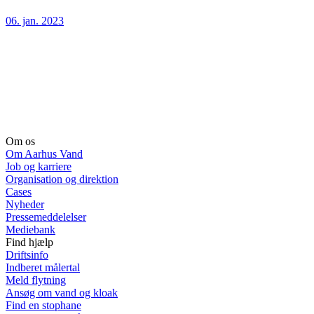
06. jan. 2023
Om os
Om Aarhus Vand
Job og karriere
Organisation og direktion
Cases
Nyheder
Pressemeddelelser
Mediebank
Find hjælp
Driftsinfo
Indberet målertal
Meld flytning
Ansøg om vand og kloak
Find en stophane