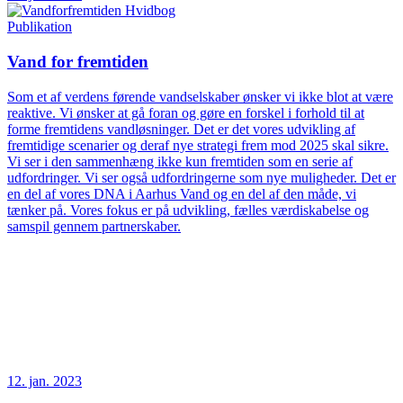
Publikation
Vand for fremtiden
Som et af verdens førende vandselskaber ønsker vi ikke blot at være
reaktive. Vi ønsker at gå foran og gøre en forskel i forhold til at
forme fremtidens vandløsninger. Det er det vores udvikling af
fremtidige scenarier og deraf nye strategi frem mod 2025 skal sikre.
Vi ser i den sammenhæng ikke kun fremtiden som en serie af
udfordringer. Vi ser også udfordringerne som nye muligheder. Det er
en del af vores DNA i Aarhus Vand og en del af den måde, vi
tænker på. Vores fokus er på udvikling, fælles værdiskabelse og
samspil gennem partnerskaber.
12. jan. 2023