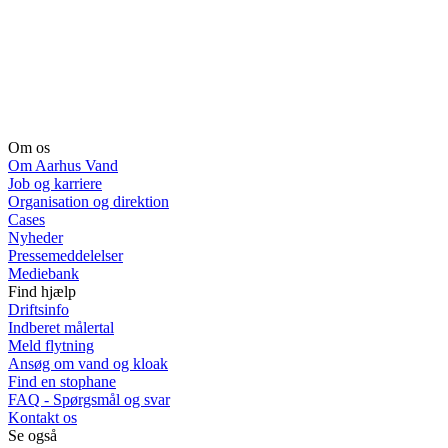
Om os
Om Aarhus Vand
Job og karriere
Organisation og direktion
Cases
Nyheder
Pressemeddelelser
Mediebank
Find hjælp
Driftsinfo
Indberet målertal
Meld flytning
Ansøg om vand og kloak
Find en stophane
FAQ - Spørgsmål og svar
Kontakt os
Se også