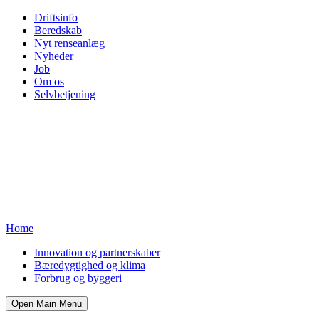
Driftsinfo
Beredskab
Nyt renseanlæg
Nyheder
Job
Om os
Selvbetjening
Home
Innovation og partnerskaber
Bæredygtighed og klima
Forbrug og byggeri
Open Main Menu