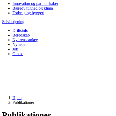
Innovation og partnerskaber
Bæredygtighed og klima
Forbrug og byggeri
Selvbetjening
Driftsinfo
Beredskab
Nyt renseanlæg
Nyheder
Job
Om os
Hjem
Publikationer
Publikationer