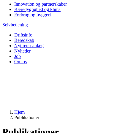
Innovation og partnerskaber
Bæredygtighed og klima
Forbrug og byggeri
Selvbetjening
Driftsinfo
Beredskab
Nyt renseanlæg
Nyheder
Job
Om os
Hjem
Publikationer
Publikationer