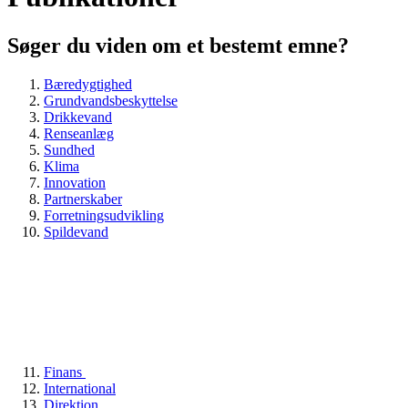
Søger du viden om et bestemt emne?
Bæredygtighed
Grundvandsbeskyttelse
Drikkevand
Renseanlæg
Sundhed
Klima
Innovation
Partnerskaber
Forretningsudvikling
Spildevand
Finans
International
Direktion