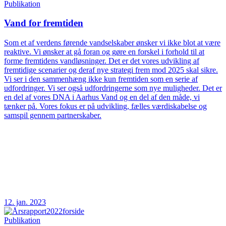
Publikation
Vand for fremtiden
Som et af verdens førende vandselskaber ønsker vi ikke blot at være
reaktive. Vi ønsker at gå foran og gøre en forskel i forhold til at
forme fremtidens vandløsninger. Det er det vores udvikling af
fremtidige scenarier og deraf nye strategi frem mod 2025 skal sikre.
Vi ser i den sammenhæng ikke kun fremtiden som en serie af
udfordringer. Vi ser også udfordringerne som nye muligheder. Det er
en del af vores DNA i Aarhus Vand og en del af den måde, vi
tænker på. Vores fokus er på udvikling, fælles værdiskabelse og
samspil gennem partnerskaber.
12. jan. 2023
Publikation