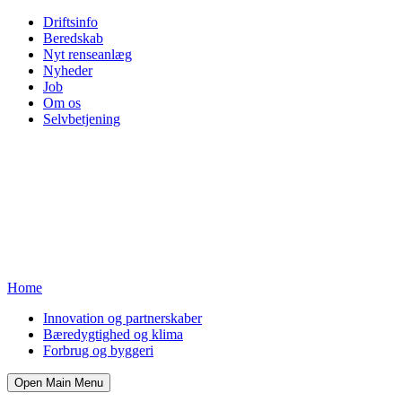
Driftsinfo
Beredskab
Nyt renseanlæg
Nyheder
Job
Om os
Selvbetjening
Home
Innovation og partnerskaber
Bæredygtighed og klima
Forbrug og byggeri
Open Main Menu