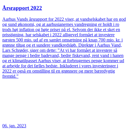
Årsrapport 2022
Aarhus Vands årsrapport for 2022 viser, at vandselskabet har en god
og sund økonomi, og at aarhusianernes vandregning er holdt i ro
trods høj inflation og høje priser på el. Selvom der ikke et sket en
prisstigning, har selskabet i 2022 alligevel formået at investere
næsten 500 mio. ud af en samlet omsætning på knap 700 mio. kr. i
grønne tiltag og et sundere vandkredsløb. Direktør i Aarhus Vand,
Lars Schrøder, siger om dette: ”At vi har formået at investere så
mange penge i bedre badevand, bedre fiskevand, rent vand i hanen
og et klimatilpasset Aarhus viser, at forbrugernes penge kommer ud
at arbejde for det fælles bedste. Inkluderet i vores investeringer i
2022 er også en omstilling til en grønnere og mere bæredygtig
fremtid.”
06. jan. 2023