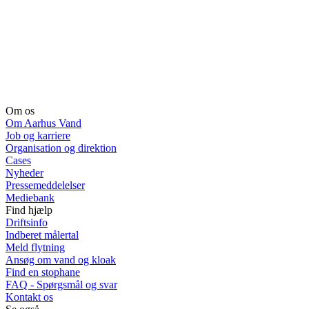
Om os
Om Aarhus Vand
Job og karriere
Organisation og direktion
Cases
Nyheder
Pressemeddelelser
Mediebank
Find hjælp
Driftsinfo
Indberet målertal
Meld flytning
Ansøg om vand og kloak
Find en stophane
FAQ - Spørgsmål og svar
Kontakt os