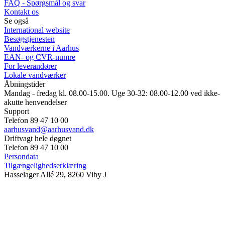
FAQ - Spørgsmål og svar
Kontakt os
Se også
International website
Besøgstjenesten
Vandværkerne i Aarhus
EAN- og CVR-numre
For leverandører
Lokale vandværker
Åbningstider
Mandag - fredag kl. 08.00-15.00. Uge 30-32: 08.00-12.00 ved ikke-
akutte henvendelser
Support
Telefon 89 47 10 00
aarhusvand@aarhusvand.dk
Driftvagt hele døgnet
Telefon 89 47 10 00
Persondata
Tilgængelighedserklæring
Hasselager Allé 29, 8260 Viby J