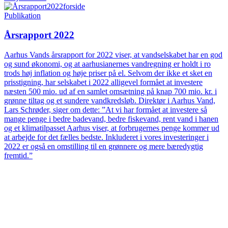
Publikation
Årsrapport 2022
Aarhus Vands årsrapport for 2022 viser, at vandselskabet har en god
og sund økonomi, og at aarhusianernes vandregning er holdt i ro
trods høj inflation og høje priser på el. Selvom der ikke et sket en
prisstigning, har selskabet i 2022 alligevel formået at investere
næsten 500 mio. ud af en samlet omsætning på knap 700 mio. kr. i
grønne tiltag og et sundere vandkredsløb. Direktør i Aarhus Vand,
Lars Schrøder, siger om dette: ”At vi har formået at investere så
mange penge i bedre badevand, bedre fiskevand, rent vand i hanen
og et klimatilpasset Aarhus viser, at forbrugernes penge kommer ud
at arbejde for det fælles bedste. Inkluderet i vores investeringer i
2022 er også en omstilling til en grønnere og mere bæredygtig
fremtid.”