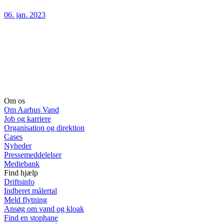
06. jan. 2023
Om os
Om Aarhus Vand
Job og karriere
Organisation og direktion
Cases
Nyheder
Pressemeddelelser
Mediebank
Find hjælp
Driftsinfo
Indberet målertal
Meld flytning
Ansøg om vand og kloak
Find en stophane