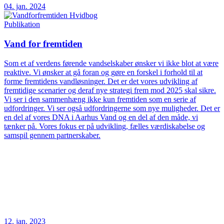
04. jan. 2024
Publikation
Vand for fremtiden
Som et af verdens førende vandselskaber ønsker vi ikke blot at være
reaktive. Vi ønsker at gå foran og gøre en forskel i forhold til at
forme fremtidens vandløsninger. Det er det vores udvikling af
fremtidige scenarier og deraf nye strategi frem mod 2025 skal sikre.
Vi ser i den sammenhæng ikke kun fremtiden som en serie af
udfordringer. Vi ser også udfordringerne som nye muligheder. Det er
en del af vores DNA i Aarhus Vand og en del af den måde, vi
tænker på. Vores fokus er på udvikling, fælles værdiskabelse og
samspil gennem partnerskaber.
12. jan. 2023