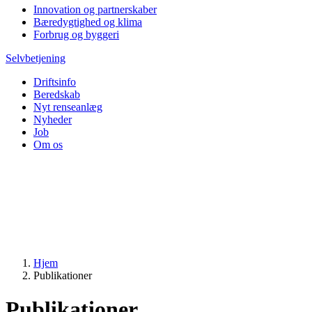
Innovation og partnerskaber
Bæredygtighed og klima
Forbrug og byggeri
Selvbetjening
Driftsinfo
Beredskab
Nyt renseanlæg
Nyheder
Job
Om os
Hjem
Publikationer
Publikationer