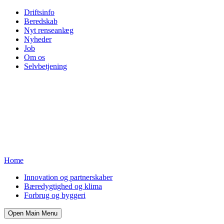
Driftsinfo
Beredskab
Nyt renseanlæg
Nyheder
Job
Om os
Selvbetjening
Home
Innovation og partnerskaber
Bæredygtighed og klima
Forbrug og byggeri
Open Main Menu