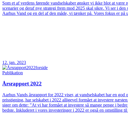
Som et af verdens førende vandselskaber ønsker vi ikke blot at være rea
scenarier og deraf nye strategi frem mod 2025 skal sikre. Vi ser i d
Aarhus Vand og en del af den måde, vi tænker på. Vores fokus er på 
12. jan. 2023
Publikation
Årsrapport 2022
Aarhus Vands årsrapport for 2022 viser, at vandselskabet har en god og
prisstigning, har selskabet i 2022 alligevel formået at investere næs
siger om dette: ”At vi har formået at investere så mange penge i bedre
bedste. Inkluderet i vores investeringer i 2022 er også en omstilling t