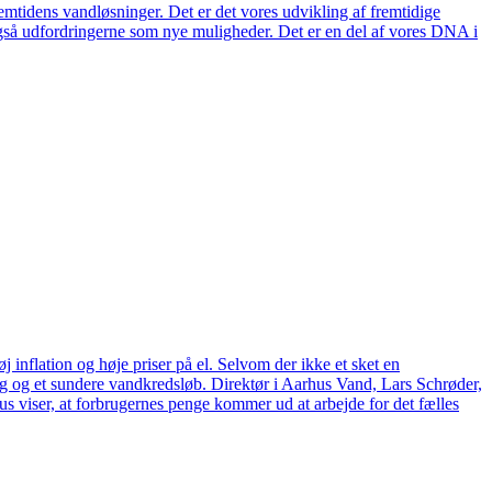
remtidens vandløsninger. Det er det vores udvikling af fremtidige
også udfordringerne som nye muligheder. Det er en del af vores DNA i
 inflation og høje priser på el. Selvom der ikke et sket en
tag og et sundere vandkredsløb. Direktør i Aarhus Vand, Lars Schrøder,
us viser, at forbrugernes penge kommer ud at arbejde for det fælles