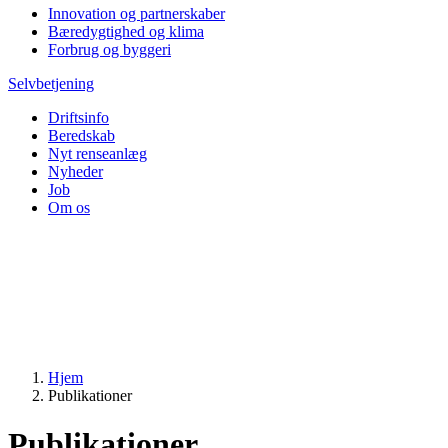
Innovation og partnerskaber
Bæredygtighed og klima
Forbrug og byggeri
Selvbetjening
Driftsinfo
Beredskab
Nyt renseanlæg
Nyheder
Job
Om os
Hjem
Publikationer
Publikationer