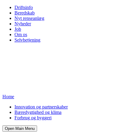
Driftsinfo
Beredskab
Nyt renseanlæg
Nyheder
Job
Om os
Selvbetjening
Home
Innovation og partnerskaber
Bæredygtighed og klima
Forbrug og byggeri
Open Main Menu