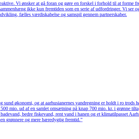
ktive. Vi ønsker at gå foran og gøre en forskel i forhold til at forme f
en sammenhæng ikke kun fremtiden som en serie af udfordringer. Vi ser 
udvikling, fælles værdiskabelse og samspil gennem partnerskaber.
 sund økonomi, og at aarhusianernes vandregning er holdt i ro trods høj
ten 500 mio. ud af en samlet omsætning på knap 700 mio. kr. i grønne til
 badevand, bedre fiskevand, rent vand i hanen og et klimatilpasset Aarh
il en grønnere og mere bæredygtig fremtid.”