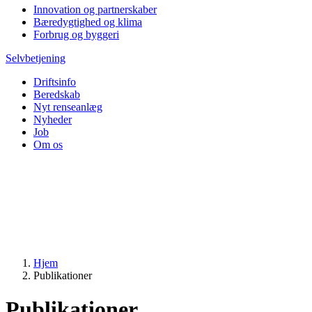
Innovation og partnerskaber
Bæredygtighed og klima
Forbrug og byggeri
Selvbetjening
Driftsinfo
Beredskab
Nyt renseanlæg
Nyheder
Job
Om os
Hjem
Publikationer
Publikationer