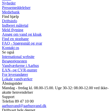
Nyheder
Pressemeddelelser
Mediebank
Find hjælp
Driftsinfo
Indberet målertal
Meld flytning
Ansøg om vand og kloak
Find en stophane
FAQ - Spørgsmål og svar
Kontakt os
Se også
International website
Besøgstjenesten
Vandværkerne i Aarhus
EAN- og CVR-numre
For leverandører
Lokale vandværker
Åbningstider
Mandag - fredag kl. 08.00-15.00. Uge 30-32: 08.00-12.00 ved ikke-
akutte henvendelser
Support
Telefon 89 47 10 00
aarhusvand@aarhusvand.dk
Driftvagt hele døgnet