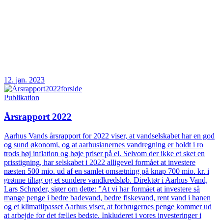
12. jan. 2023
Publikation
Årsrapport 2022
Aarhus Vands årsrapport for 2022 viser, at vandselskabet har en god
og sund økonomi, og at aarhusianernes vandregning er holdt i ro
trods høj inflation og høje priser på el. Selvom der ikke et sket en
prisstigning, har selskabet i 2022 alligevel formået at investere
næsten 500 mio. ud af en samlet omsætning på knap 700 mio. kr. i
grønne tiltag og et sundere vandkredsløb. Direktør i Aarhus Vand,
Lars Schrøder, siger om dette: ”At vi har formået at investere så
mange penge i bedre badevand, bedre fiskevand, rent vand i hanen
og et klimatilpasset Aarhus viser, at forbrugernes penge kommer ud
at arbejde for det fælles bedste. Inkluderet i vores investeringer i