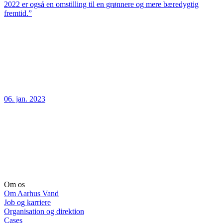
2022 er også en omstilling til en grønnere og mere bæredygtig
fremtid.”
06. jan. 2023
Om os
Om Aarhus Vand
Job og karriere
Organisation og direktion
Cases