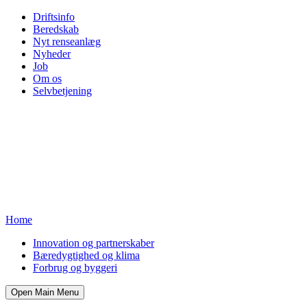
Driftsinfo
Beredskab
Nyt renseanlæg
Nyheder
Job
Om os
Selvbetjening
Home
Innovation og partnerskaber
Bæredygtighed og klima
Forbrug og byggeri
Open Main Menu