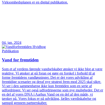
Virksomhedsplanen er en digital publikation.
04. jan. 2024
Publikation
Vand for fremtiden
Som et af verdens førende vandselskaber ønsker vi ikke blot at være
reaktive. Vi ønsker at gå foran og gøre en forskel i forhold til at
forme fremtidens vandløsninger. Det er det vores udvikling af
fremtidige scenarier og deraf nye strategi frem mod 2025 skal sikre.
Vi ser i den sammenhæng ikke kun fremtiden som en serie af
udfordringer. Vi ser også udfordringerne som nye muligheder. Det er
en del af vores DNA i Aarhus Vand og en del af den måde, vi
tænker på. Vores fokus er på udvikling, fælles værdiskabelse og
samspil gennem partnerskaber.