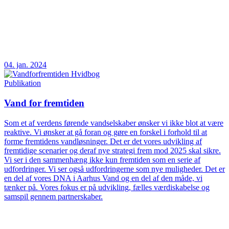
04. jan. 2024
Publikation
Vand for fremtiden
Som et af verdens førende vandselskaber ønsker vi ikke blot at være
reaktive. Vi ønsker at gå foran og gøre en forskel i forhold til at
forme fremtidens vandløsninger. Det er det vores udvikling af
fremtidige scenarier og deraf nye strategi frem mod 2025 skal sikre.
Vi ser i den sammenhæng ikke kun fremtiden som en serie af
udfordringer. Vi ser også udfordringerne som nye muligheder. Det er
en del af vores DNA i Aarhus Vand og en del af den måde, vi
tænker på. Vores fokus er på udvikling, fælles værdiskabelse og
samspil gennem partnerskaber.