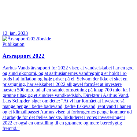
12. jan. 2023
Publikation
Årsrapport 2022
Aarhus Vands årsrapport for 2022 viser, at vandselskabet har en god
og sund økonomi, og at aarhusianernes vandregning er holdt i ro
trods høj inflation og høje priser på el. Selvom der ikke et sket en
prisstigning, har selskabet i 2022 alligevel formået at investere
næsten 500 mio. ud af en samlet omsætning på knap 700 mio. kr. i
grønne tiltag og et sundere vandkredsløb. Direktør i Aarhus Vand,
Lars Schrøder, siger om dette: ”At vi har formået at investere så
mange penge i bedre badevand, bedre fiskevand, rent vand i hanen
og et klimatilpasset Aarhus viser, at forbrugernes penge kommer ud
at arbejde for det fælles bedste. Inkluderet i vores investeringer i
2022 er også en omstilling til en grønnere og mere bæredygtig
fremtid.”