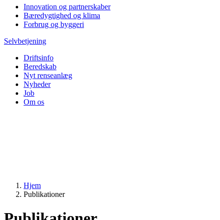
Innovation og partnerskaber
Bæredygtighed og klima
Forbrug og byggeri
Selvbetjening
Driftsinfo
Beredskab
Nyt renseanlæg
Nyheder
Job
Om os
Hjem
Publikationer
Publikationer