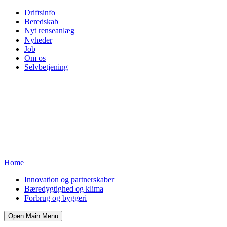
Driftsinfo
Beredskab
Nyt renseanlæg
Nyheder
Job
Om os
Selvbetjening
Home
Innovation og partnerskaber
Bæredygtighed og klima
Forbrug og byggeri
Open Main Menu