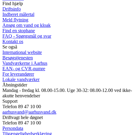
Find hjælp
Driftsinfo
Indberet målertal
Meld flytning
Ansøg om vand og kloak
Find en stophane
FAQ - Spørgsmål og svar
Kontakt os
Se også
International website
Besøgstjenesten
Vandværkerne i Aarhus
EAN- og CVR-numre
For leverandører
Lokale vandværker
Åbningstider
Mandag - fredag kl. 08.00-15.00. Uge 30-32: 08.00-12.00 ved ikke-
akutte henvendelser
Support
Telefon 89 47 10 00
aarhusvand@aarhusvand.dk
Driftvagt hele døgnet
Telefon 89 47 10 00
Persondata
Tilgængelighedserklæring