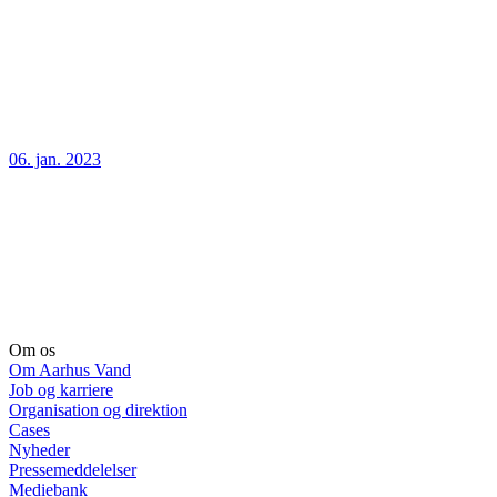
06. jan. 2023
Om os
Om Aarhus Vand
Job og karriere
Organisation og direktion
Cases
Nyheder
Pressemeddelelser
Mediebank