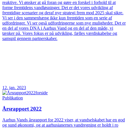
reaktive. Vi ønsker at gå foran og gøre en forskel i forhold til at
forme fremtidens vandløsninger. Det er det vores udvikling af
fremtidige scenarier og deraf nye strategi frem mod 2025 skal sikre.
Vi ser i den sammenhæng ikke kun fremtiden som en serie af
udfordringer. Vi ser også udfordringerne som nye muligheder. Det er
en del af vores DNA i Aarhus Vand og en del af den måde, vi
tænker på. Vores fokus er på udvikling, fælles værdiskabelse og
samspil gennem partnerskaber.
12. jan. 2023
Publikation
Årsrapport 2022
Aarhus Vands årsrapport for 2022 viser, at vandselskabet har en god
og sund økonomi, og at aarhusianernes vandregning er holdt i ro