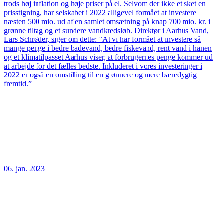
trods høj inflation og høje priser på el. Selvom der ikke et sket en
prisstigning, har selskabet i 2022 alligevel formået at investere
næsten 500 mio. ud af en samlet omsætning på knap 700 mio. kr. i
grønne tiltag og et sundere vandkredsløb. Direktør i Aarhus Vand,
Lars Schrøder, siger om dette: ”At vi har formået at investere så
mange penge i bedre badevand, bedre fiskevand, rent vand i hanen
og et klimatilpasset Aarhus viser, at forbrugernes penge kommer ud
at arbejde for det fælles bedste. Inkluderet i vores investeringer i
2022 er også en omstilling til en grønnere og mere bæredygtig
fremtid.”
06. jan. 2023