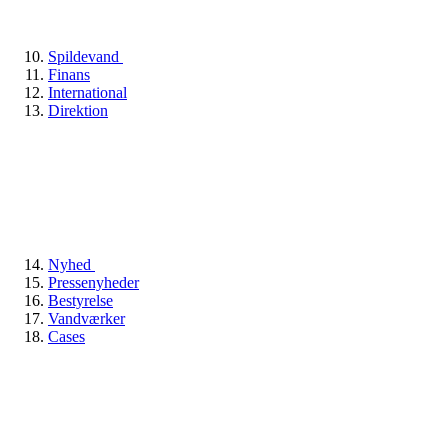
Spildevand
Finans
International
Direktion
Nyhed
Pressenyheder
Bestyrelse
Vandværker
Cases