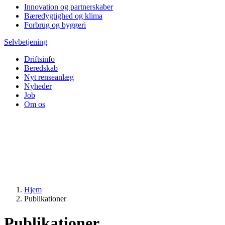
Innovation og partnerskaber
Bæredygtighed og klima
Forbrug og byggeri
Selvbetjening
Driftsinfo
Beredskab
Nyt renseanlæg
Nyheder
Job
Om os
Hjem
Publikationer
Publikationer