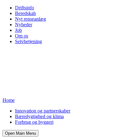
Driftsinfo
Beredskab
Nyt renseanlæg
Nyheder
Job
Om os
Selvbetjening
Home
Innovation og partnerskaber
Bæredygtighed og klima
Forbrug og byggeri
Open Main Menu