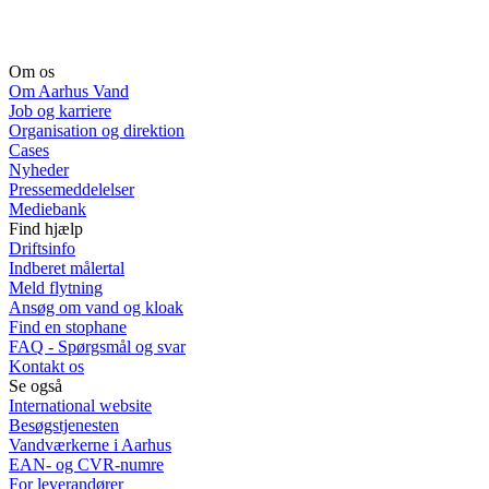
Om os
Om Aarhus Vand
Job og karriere
Organisation og direktion
Cases
Nyheder
Pressemeddelelser
Mediebank
Find hjælp
Driftsinfo
Indberet målertal
Meld flytning
Ansøg om vand og kloak
Find en stophane
FAQ - Spørgsmål og svar
Kontakt os
Se også
International website
Besøgstjenesten
Vandværkerne i Aarhus
EAN- og CVR-numre
For leverandører