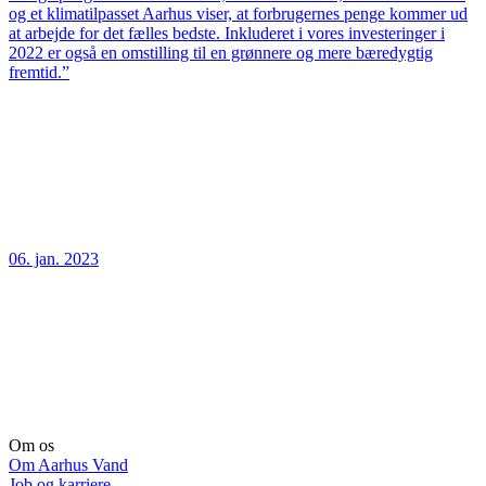
og et klimatilpasset Aarhus viser, at forbrugernes penge kommer ud
at arbejde for det fælles bedste. Inkluderet i vores investeringer i
2022 er også en omstilling til en grønnere og mere bæredygtig
fremtid.”
06. jan. 2023
Om os
Om Aarhus Vand
Job og karriere