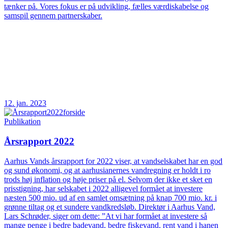
tænker på. Vores fokus er på udvikling, fælles værdiskabelse og
samspil gennem partnerskaber.
12. jan. 2023
Publikation
Årsrapport 2022
Aarhus Vands årsrapport for 2022 viser, at vandselskabet har en god
og sund økonomi, og at aarhusianernes vandregning er holdt i ro
trods høj inflation og høje priser på el. Selvom der ikke et sket en
prisstigning, har selskabet i 2022 alligevel formået at investere
næsten 500 mio. ud af en samlet omsætning på knap 700 mio. kr. i
grønne tiltag og et sundere vandkredsløb. Direktør i Aarhus Vand,
Lars Schrøder, siger om dette: ”At vi har formået at investere så
mange penge i bedre badevand, bedre fiskevand, rent vand i hanen