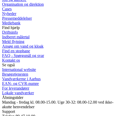
Organisation og direktion
Cases
Nyheder
Pressemeddelelser
Mediebank
Find hjælp
Driftsinfo
Indberet målertal
Meld flytning
Ansøg om vand og kloak
Find en stophane
FAQ - Spørgsmål og svar
Kontakt os
Se også
International website
Besøgstjenesten
Vandværkerne i Aarhus
EAN- og CVR-numre
For leverandører
Lokale vandværker
Åbningstider
Mandag - fredag kl. 08.00-15.00. Uge 30-32: 08.00-12.00 ved ikke-
akutte henvendelser
Support