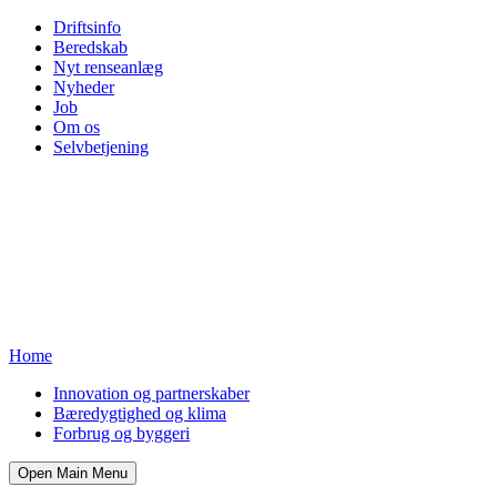
Driftsinfo
Beredskab
Nyt renseanlæg
Nyheder
Job
Om os
Selvbetjening
Home
Innovation og partnerskaber
Bæredygtighed og klima
Forbrug og byggeri
Open Main Menu