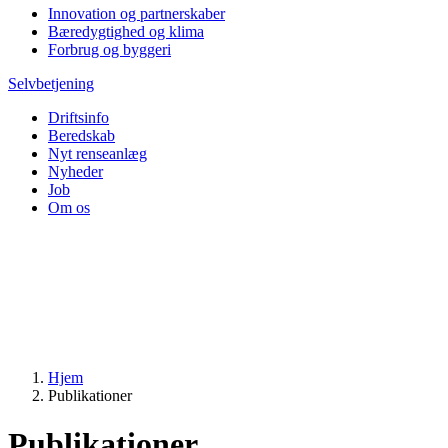
Innovation og partnerskaber
Bæredygtighed og klima
Forbrug og byggeri
Selvbetjening
Driftsinfo
Beredskab
Nyt renseanlæg
Nyheder
Job
Om os
Hjem
Publikationer
Publikationer