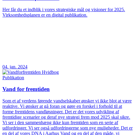
Her får du et indblik i vores strategiske mål og visioner for 2025.
Virksomhedsplanen er en digital publikation.
04. jan. 2024
Publikation
Vand for fremtiden
Som et af verdens førende vandselskaber ønsker vi ikke blot at være
reaktive. Vi ønsker at gå foran og gøre en forskel i forhold til at
forme fremtidens vandløsninger. Det er det vores udvikling af
fremtidige scenarier og deraf nye strategi frem mod 2025 skal sikre.
Vi ser i den sammenhæng ikke kun fremtiden som en serie af
udfordringer. Vi ser også udfordringerne som nye muligheder. Det er
en del af vores DNA i Aarhus Vand og en del af den måde, vi