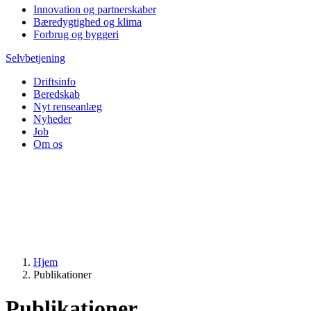
Innovation og partnerskaber
Bæredygtighed og klima
Forbrug og byggeri
Selvbetjening
Driftsinfo
Beredskab
Nyt renseanlæg
Nyheder
Job
Om os
Hjem
Publikationer
Publikationer