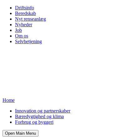
Driftsinfo
Beredskab
Nyt renseanlæg
Nyheder
Job
Om os
Selvbetjening
Home
Innovation og partnerskaber
Bæredygtighed og klima
Forbrug og byggeri
Open Main Menu