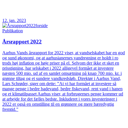
12. jan. 2023
Publikation
Årsrapport 2022
Aarhus Vands årsrapport for 2022 viser, at vandselskabet har en god
og sund økonomi, og at aarhusianernes vandregning er holdt i ro
trods høj inflation og høje priser på el. Selvom der ikke et sket en
prisstigning, har selskabet i 2022 alligevel formået at investere
næsten 500 mio. ud af en samlet omsætning på knap 700 mio. kr. i
grønne tiltag og et sundere vandkredsløb. Direktør i Aarhus Vand,
Lars Schrøder, siger om dette: ”At vi har formået at investere så
mange penge i bedre badevand, bedre fiskevand, rent vand i hanen
og et klimatilpasset Aarhus viser, at forbrugernes penge kommer ud
at arbejde for det fælles bedste. Inkluderet i vores investeringer i
2022 er også en omstilling til en grønnere og mere bæredygtig
fremtid.”