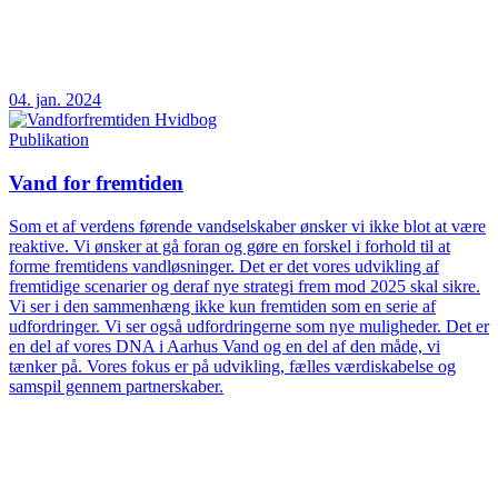
04. jan. 2024
Publikation
Vand for fremtiden
Som et af verdens førende vandselskaber ønsker vi ikke blot at være
reaktive. Vi ønsker at gå foran og gøre en forskel i forhold til at
forme fremtidens vandløsninger. Det er det vores udvikling af
fremtidige scenarier og deraf nye strategi frem mod 2025 skal sikre.
Vi ser i den sammenhæng ikke kun fremtiden som en serie af
udfordringer. Vi ser også udfordringerne som nye muligheder. Det er
en del af vores DNA i Aarhus Vand og en del af den måde, vi
tænker på. Vores fokus er på udvikling, fælles værdiskabelse og
samspil gennem partnerskaber.