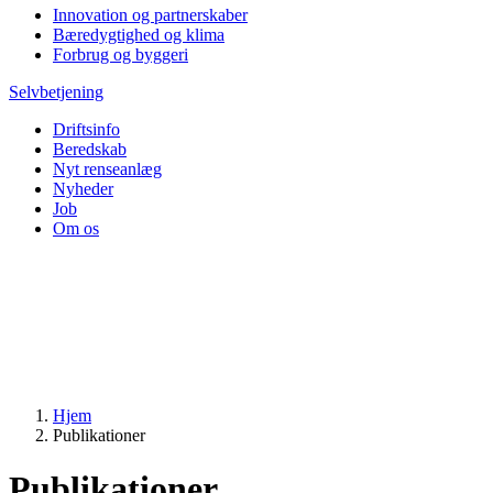
Innovation og partnerskaber
Bæredygtighed og klima
Forbrug og byggeri
Selvbetjening
Driftsinfo
Beredskab
Nyt renseanlæg
Nyheder
Job
Om os
Hjem
Publikationer
Publikationer