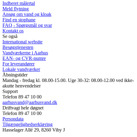
Indberet målertal
Meld flytning
Ansøg om vand og kloak
Find en stophane
FAQ - Spørgsmål og svar
Kontakt os
Se også
International website
Besøgstjenesten
Vandværkerne i Aarhus
EAN- og CVR-numre
For leverandører
Lokale vandværker
Åbningstider
Mandag - fredag kl. 08.00-15.00. Uge 30-32: 08.00-12.00 ved ikke-
akutte henvendelser
Support
Telefon 89 47 10 00
aarhusvand@aarhusvand.dk
Driftvagt hele døgnet
Telefon 89 47 10 00
Persondata
Tilgængelighedserklæring
Hasselager Allé 29, 8260 Viby J