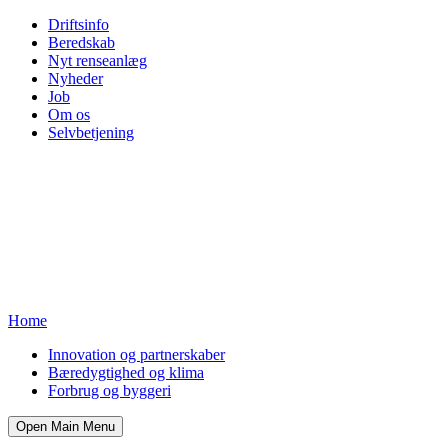
Driftsinfo
Beredskab
Nyt renseanlæg
Nyheder
Job
Om os
Selvbetjening
Home
Innovation og partnerskaber
Bæredygtighed og klima
Forbrug og byggeri
Open Main Menu