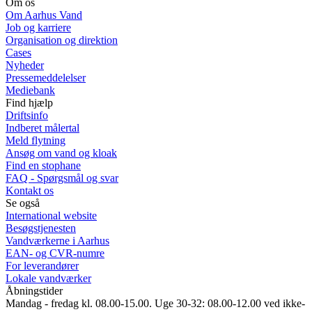
Om os
Om Aarhus Vand
Job og karriere
Organisation og direktion
Cases
Nyheder
Pressemeddelelser
Mediebank
Find hjælp
Driftsinfo
Indberet målertal
Meld flytning
Ansøg om vand og kloak
Find en stophane
FAQ - Spørgsmål og svar
Kontakt os
Se også
International website
Besøgstjenesten
Vandværkerne i Aarhus
EAN- og CVR-numre
For leverandører
Lokale vandværker
Åbningstider
Mandag - fredag kl. 08.00-15.00. Uge 30-32: 08.00-12.00 ved ikke-