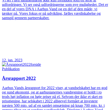
Vi ser i den sammenhæng ikke kun fremtiden som en serie af
udfordringer. Vi ser også udfordringerne som nye muligheder. Det er
en del af vores DNA i Aarhus Vand og en del af den måde, vi
tænker på. Vores fokus er på udvikling, fælles værdiskabelse og
samspil gennem partnerskaber.
12. jan. 2023
Publikation
Årsrapport 2022
Aarhus Vands årsrapport for 2022 viser, at vandselskabet har en god
og sund økonomi, og at aarhusianernes vandregning er holdt i ro
trods høj inflation og høje priser på el. Selvom der ikke et sket en
prisstigning, har selskabet i 2022 alligevel formået at investere
næsten 500 mio. ud af en samlet omsætning på knap 700 mio. kr. i
grønne tiltag og et sundere vandkredsløb. Direktør i Aarhus Vand,