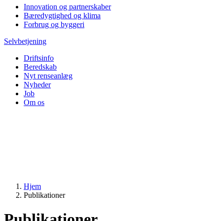
Innovation og partnerskaber
Bæredygtighed og klima
Forbrug og byggeri
Selvbetjening
Driftsinfo
Beredskab
Nyt renseanlæg
Nyheder
Job
Om os
Hjem
Publikationer
Publikationer