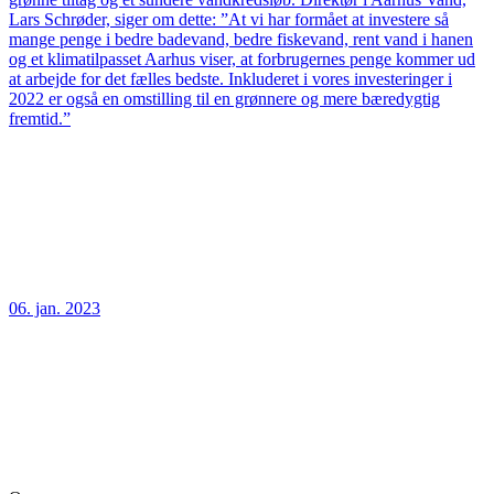
Lars Schrøder, siger om dette: ”At vi har formået at investere så
mange penge i bedre badevand, bedre fiskevand, rent vand i hanen
og et klimatilpasset Aarhus viser, at forbrugernes penge kommer ud
at arbejde for det fælles bedste. Inkluderet i vores investeringer i
2022 er også en omstilling til en grønnere og mere bæredygtig
fremtid.”
06. jan. 2023