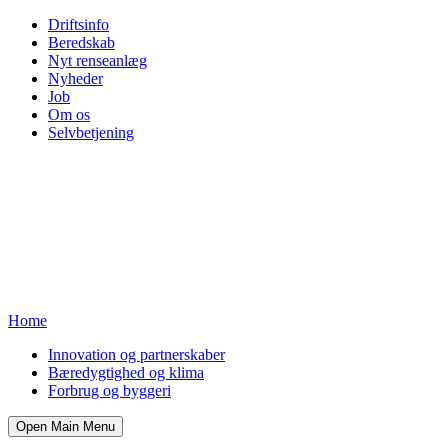
Driftsinfo
Beredskab
Nyt renseanlæg
Nyheder
Job
Om os
Selvbetjening
Home
Innovation og partnerskaber
Bæredygtighed og klima
Forbrug og byggeri
Open Main Menu