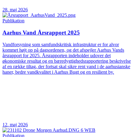
28. maj 2026
Publikation
Aarhus Vand Årsrapport 2025
Vandforsyning som samfundskritisk infrastruktur er for alvor
kommet højt op på dagsordenen, og det afspejler Aarhus Vands
årsrapport for 2025. Årsrapporten indeholder udover det
økonomiske resultat og en bæredygtighedsrapportering beskrivelse
af en række tiltag, der fortsat skal sikre rent vand i de aarhusianske
haner, bedre vandkvalitet i Aarhus Bugt og en resilient by.
12. maj 2026
Publikation