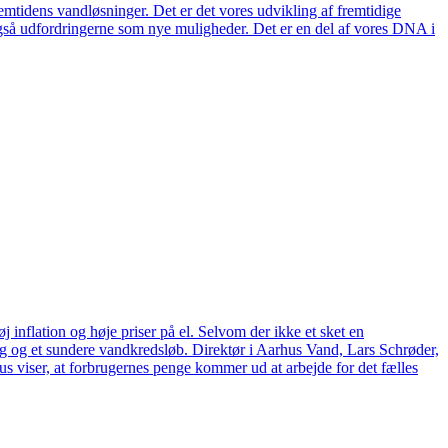
remtidens vandløsninger. Det er det vores udvikling af fremtidige
også udfordringerne som nye muligheder. Det er en del af vores DNA i
 inflation og høje priser på el. Selvom der ikke et sket en
tag og et sundere vandkredsløb. Direktør i Aarhus Vand, Lars Schrøder,
us viser, at forbrugernes penge kommer ud at arbejde for det fælles