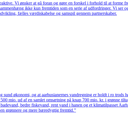
ktive. Vi ønsker at gå foran og gøre en forskel i forhold til at forme f
en sammenhæng ikke kun fremtiden som en serie af udfordringer. Vi ser 
udvikling, fælles værdiskabelse og samspil gennem partnerskaber.
 sund økonomi, og at aarhusianernes vandregning er holdt i ro trods høj
ten 500 mio. ud af en samlet omsætning på knap 700 mio. kr. i grønne til
 badevand, bedre fiskevand, rent vand i hanen og et klimatilpasset Aarh
il en grønnere og mere bæredygtig fremtid.”