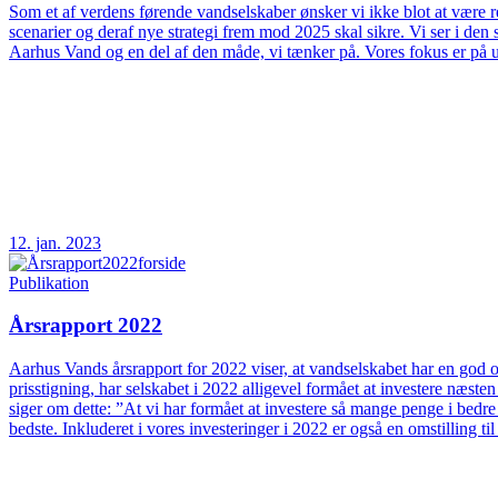
Som et af verdens førende vandselskaber ønsker vi ikke blot at være rea
scenarier og deraf nye strategi frem mod 2025 skal sikre. Vi ser i d
Aarhus Vand og en del af den måde, vi tænker på. Vores fokus er på 
12. jan. 2023
Publikation
Årsrapport 2022
Aarhus Vands årsrapport for 2022 viser, at vandselskabet har en god og
prisstigning, har selskabet i 2022 alligevel formået at investere næs
siger om dette: ”At vi har formået at investere så mange penge i bedre
bedste. Inkluderet i vores investeringer i 2022 er også en omstilling t