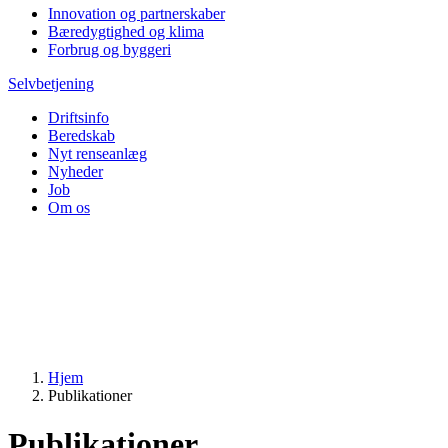
Innovation og partnerskaber
Bæredygtighed og klima
Forbrug og byggeri
Selvbetjening
Driftsinfo
Beredskab
Nyt renseanlæg
Nyheder
Job
Om os
Hjem
Publikationer
Publikationer