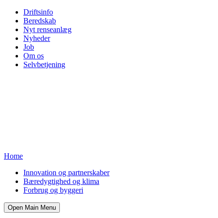
Driftsinfo
Beredskab
Nyt renseanlæg
Nyheder
Job
Om os
Selvbetjening
Home
Innovation og partnerskaber
Bæredygtighed og klima
Forbrug og byggeri
Open Main Menu