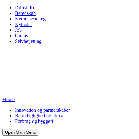
Driftsinfo
Beredskab
Nyt renseanlæg
Nyheder
Job
Om os
Selvbetjening
Home
Innovation og partnerskaber
Bæredygtighed og klima
Forbrug og byggeri
Open Main Menu