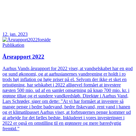
12. jan. 2023
Publikation
Årsrapport 2022
Aarhus Vands årsrapport for 2022 viser, at vandselskabet har en god
og sund økonomi, og at aarhusianernes vandregning er holdt i ro
trods høj inflation og høje priser på el. Selvom der ikke et sket en
prisstigning, har selskabet i 2022 alligevel formået at investere
næsten 500 mio. ud af en samlet omsætning på knap 700 mio. kr. i
grønne tiltag og et sundere vandkredsløb. Direktør i Aarhus Vand,
Lars Schrøder, siger om dette: ”At vi har formået at investere så
mange penge i bedre badevand, bedre fiskevand, rent vand i hanen
og et klimatilpasset Aarhus viser, at forbrugernes penge kommer ud
at arbejde for det fælles bedste. Inkluderet i vores investeringer i
2022 er også en omstilling til en grønnere og mere bæredygtig
fremtid.”