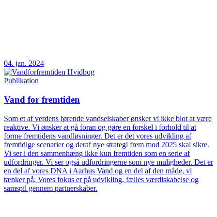
04. jan. 2024
Publikation
Vand for fremtiden
Som et af verdens førende vandselskaber ønsker vi ikke blot at være
reaktive. Vi ønsker at gå foran og gøre en forskel i forhold til at
forme fremtidens vandløsninger. Det er det vores udvikling af
fremtidige scenarier og deraf nye strategi frem mod 2025 skal sikre.
Vi ser i den sammenhæng ikke kun fremtiden som en serie af
udfordringer. Vi ser også udfordringerne som nye muligheder. Det er
en del af vores DNA i Aarhus Vand og en del af den måde, vi
tænker på. Vores fokus er på udvikling, fælles værdiskabelse og
samspil gennem partnerskaber.