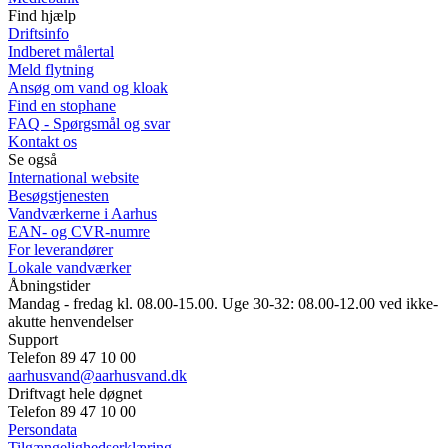
Find hjælp
Driftsinfo
Indberet målertal
Meld flytning
Ansøg om vand og kloak
Find en stophane
FAQ - Spørgsmål og svar
Kontakt os
Se også
International website
Besøgstjenesten
Vandværkerne i Aarhus
EAN- og CVR-numre
For leverandører
Lokale vandværker
Åbningstider
Mandag - fredag kl. 08.00-15.00. Uge 30-32: 08.00-12.00 ved ikke-
akutte henvendelser
Support
Telefon 89 47 10 00
aarhusvand@aarhusvand.dk
Driftvagt hele døgnet
Telefon 89 47 10 00
Persondata
Tilgængelighedserklæring