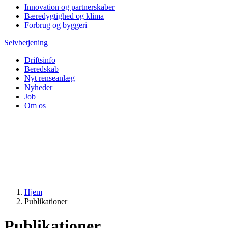
Innovation og partnerskaber
Bæredygtighed og klima
Forbrug og byggeri
Selvbetjening
Driftsinfo
Beredskab
Nyt renseanlæg
Nyheder
Job
Om os
Hjem
Publikationer
Publikationer