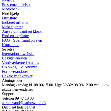
Nyheder
Pressemeddelelser
Mediebank
Find hjælp
Driftsinfo
Indberet målertal
Meld flytning
Ansøg om vand og kloak
Find en stophane
FAQ - Spørgsmål og svar
Kontakt os
Se også
International website
Besøgstjenesten
Vandværkerne i Aarhus
EAN- og CVR-numre
For leverandører
Lokale vandværker
Åbningstider
Mandag - fredag kl. 08.00-15.00. Uge 30-32: 08.00-12.00 ved ikke-
akutte henvendelser
Support
Telefon 89 47 10 00
aarhusvand@aarhusvand.dk
Driftvagt hele døgnet