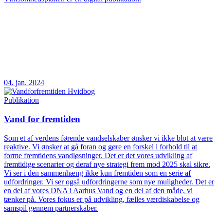
04. jan. 2024
Publikation
Vand for fremtiden
Som et af verdens førende vandselskaber ønsker vi ikke blot at være
reaktive. Vi ønsker at gå foran og gøre en forskel i forhold til at
forme fremtidens vandløsninger. Det er det vores udvikling af
fremtidige scenarier og deraf nye strategi frem mod 2025 skal sikre.
Vi ser i den sammenhæng ikke kun fremtiden som en serie af
udfordringer. Vi ser også udfordringerne som nye muligheder. Det er
en del af vores DNA i Aarhus Vand og en del af den måde, vi
tænker på. Vores fokus er på udvikling, fælles værdiskabelse og
samspil gennem partnerskaber.