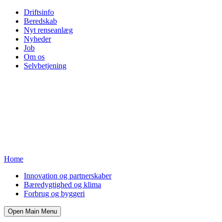
Driftsinfo
Beredskab
Nyt renseanlæg
Nyheder
Job
Om os
Selvbetjening
Home
Innovation og partnerskaber
Bæredygtighed og klima
Forbrug og byggeri
Open Main Menu