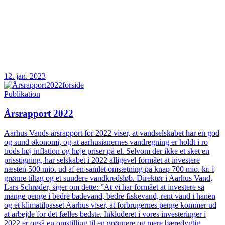
12. jan. 2023
Publikation
Årsrapport 2022
Aarhus Vands årsrapport for 2022 viser, at vandselskabet har en god
og sund økonomi, og at aarhusianernes vandregning er holdt i ro
trods høj inflation og høje priser på el. Selvom der ikke et sket en
prisstigning, har selskabet i 2022 alligevel formået at investere
næsten 500 mio. ud af en samlet omsætning på knap 700 mio. kr. i
grønne tiltag og et sundere vandkredsløb. Direktør i Aarhus Vand,
Lars Schrøder, siger om dette: ”At vi har formået at investere så
mange penge i bedre badevand, bedre fiskevand, rent vand i hanen
og et klimatilpasset Aarhus viser, at forbrugernes penge kommer ud
at arbejde for det fælles bedste. Inkluderet i vores investeringer i
2022 er også en omstilling til en grønnere og mere bæredygtig