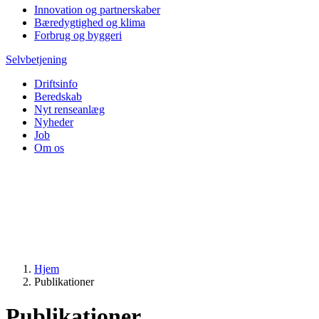
Innovation og partnerskaber
Bæredygtighed og klima
Forbrug og byggeri
Selvbetjening
Driftsinfo
Beredskab
Nyt renseanlæg
Nyheder
Job
Om os
Hjem
Publikationer
Publikationer