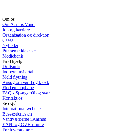
Om os
Om Aarhus Vand
Job og karriere
Organisation og direktion
Cases
Nyheder
Pressemeddelelser
Mediebank
Find hjælp
Driftsinfo
Indberet målertal
Meld flytning
Ansøg om vand og kloak
Find en stophane
FAQ - Spørgsmål og svar
Kontakt os
Se også
International website
Besøgstjenesten
Vandværkerne i Aarhus
EAN- og CVR-numre
For leverandører