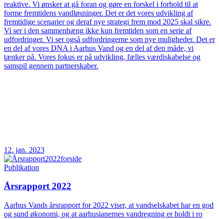
reaktive. Vi ønsker at gå foran og gøre en forskel i forhold til at
forme fremtidens vandløsninger. Det er det vores udvikling af
fremtidige scenarier og deraf nye strategi frem mod 2025 skal sikre.
Vi ser i den sammenhæng ikke kun fremtiden som en serie af
udfordringer. Vi ser også udfordringerne som nye muligheder. Det er
en del af vores DNA i Aarhus Vand og en del af den måde, vi
tænker på. Vores fokus er på udvikling, fælles værdiskabelse og
samspil gennem partnerskaber.
12. jan. 2023
Publikation
Årsrapport 2022
Aarhus Vands årsrapport for 2022 viser, at vandselskabet har en god
og sund økonomi, og at aarhusianernes vandregning er holdt i ro