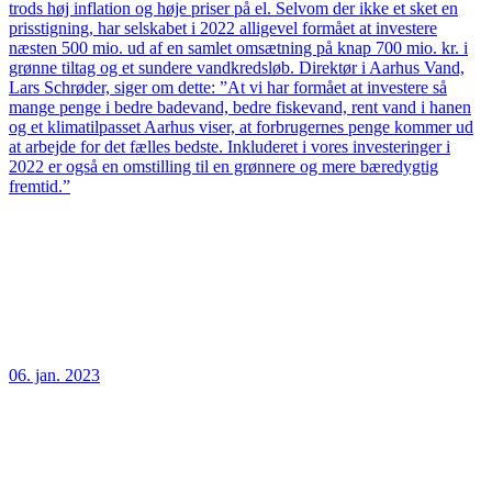
trods høj inflation og høje priser på el. Selvom der ikke et sket en
prisstigning, har selskabet i 2022 alligevel formået at investere
næsten 500 mio. ud af en samlet omsætning på knap 700 mio. kr. i
grønne tiltag og et sundere vandkredsløb. Direktør i Aarhus Vand,
Lars Schrøder, siger om dette: ”At vi har formået at investere så
mange penge i bedre badevand, bedre fiskevand, rent vand i hanen
og et klimatilpasset Aarhus viser, at forbrugernes penge kommer ud
at arbejde for det fælles bedste. Inkluderet i vores investeringer i
2022 er også en omstilling til en grønnere og mere bæredygtig
fremtid.”
06. jan. 2023