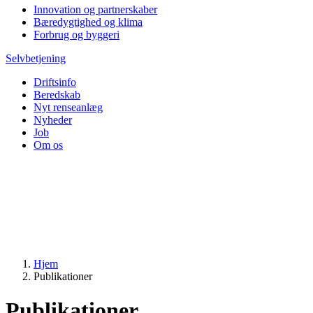
Innovation og partnerskaber
Bæredygtighed og klima
Forbrug og byggeri
Selvbetjening
Driftsinfo
Beredskab
Nyt renseanlæg
Nyheder
Job
Om os
Hjem
Publikationer
Publikationer