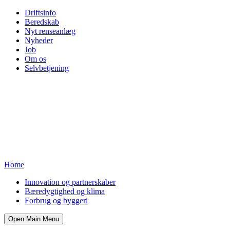
Driftsinfo
Beredskab
Nyt renseanlæg
Nyheder
Job
Om os
Selvbetjening
Home
Innovation og partnerskaber
Bæredygtighed og klima
Forbrug og byggeri
Open Main Menu