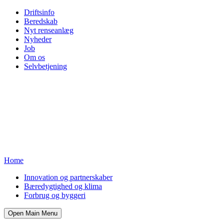
Driftsinfo
Beredskab
Nyt renseanlæg
Nyheder
Job
Om os
Selvbetjening
Home
Innovation og partnerskaber
Bæredygtighed og klima
Forbrug og byggeri
Open Main Menu