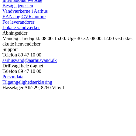
International website
Besøgstjenesten
Vandværkerne i Aarhus
EAN- og CVR-numre
For leverandører
Lokale vandværker
Åbningstider
Mandag - fredag kl. 08.00-15.00. Uge 30-32: 08.00-12.00 ved ikke-
akutte henvendelser
Support
Telefon 89 47 10 00
aarhusvand@aarhusvand.dk
Driftvagt hele døgnet
Telefon 89 47 10 00
Persondata
Tilgængelighedserklæring
Hasselager Allé 29, 8260 Viby J