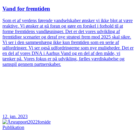
Vand for fremtiden
Som et af verdens førende vandselskaber ønsker vi ikke blot at være
reaktive. Vi ønsker at gå foran og gøre en forskel i forhold til at
forme fremtidens vandløsninger. Det er det vores udvikling af
fremtidige scenarier og deraf nye strategi frem mod 2025 skal sikre.
Vi ser i den sammenhæng ikke kun fremtiden som en serie af
udfordringer. Vi ser også udfordringerne som nye muligheder. Det er
en del af vores DNA i Aarhus Vand og en del af den måde, vi
tænker på. Vores fokus er på udvikling, fælles værdiskabelse og
samspil gennem partnerskaber.
12. jan. 2023
Publikation