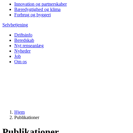
Innovation og partnerskaber
Bæredygtighed og klima
Forbrug og byggeri
Selvbetjening
Driftsinfo
Beredskab
Nyt renseanlæg
Nyheder
Job
Om os
Hjem
Publikationer
Publikationer