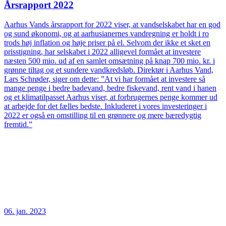
Årsrapport 2022
Aarhus Vands årsrapport for 2022 viser, at vandselskabet har en god
og sund økonomi, og at aarhusianernes vandregning er holdt i ro
trods høj inflation og høje priser på el. Selvom der ikke et sket en
prisstigning, har selskabet i 2022 alligevel formået at investere
næsten 500 mio. ud af en samlet omsætning på knap 700 mio. kr. i
grønne tiltag og et sundere vandkredsløb. Direktør i Aarhus Vand,
Lars Schrøder, siger om dette: ”At vi har formået at investere så
mange penge i bedre badevand, bedre fiskevand, rent vand i hanen
og et klimatilpasset Aarhus viser, at forbrugernes penge kommer ud
at arbejde for det fælles bedste. Inkluderet i vores investeringer i
2022 er også en omstilling til en grønnere og mere bæredygtig
fremtid.”
06. jan. 2023