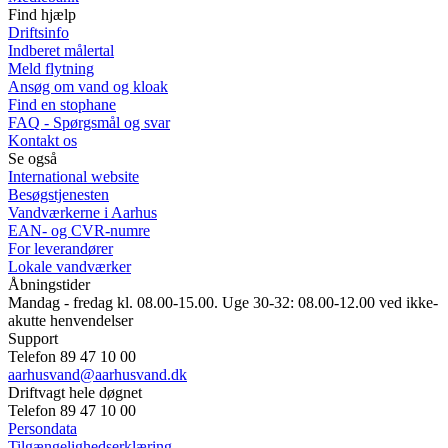
Find hjælp
Driftsinfo
Indberet målertal
Meld flytning
Ansøg om vand og kloak
Find en stophane
FAQ - Spørgsmål og svar
Kontakt os
Se også
International website
Besøgstjenesten
Vandværkerne i Aarhus
EAN- og CVR-numre
For leverandører
Lokale vandværker
Åbningstider
Mandag - fredag kl. 08.00-15.00. Uge 30-32: 08.00-12.00 ved ikke-
akutte henvendelser
Support
Telefon 89 47 10 00
aarhusvand@aarhusvand.dk
Driftvagt hele døgnet
Telefon 89 47 10 00
Persondata
Tilgængelighedserklæring