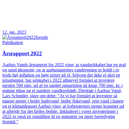
12. jan. 2023
Publikation
Årsrapport 2022
Aarhus Vands årsrapport for 2022 viser, at vandselskabet har en god
og sund økonomi, og at aarhusianernes vandregning er holdt i ro
trods høj inflation og høje priser på el. Selvom der ikke et sket en
prisstigning, har selskabet i 2022 alligevel formået at investere
næsten 500 mio. ud af en samlet omsætning på knap 700 mio. kr. i
grønne tiltag og et sundere vandkredsløb. Direktør i Aarhus Vand,
Lars Schrøder, siger om dette: ”At vi har formået at investere så
mange penge i bedre badevand, bedre fiskevand, rent vand i hanen
og et klimatilpasset Aarhus viser, at forbrugernes penge kommer ud
at arbejde for det fælles bedste. Inkluderet i vores investeringer i
2022 er også en omstilling til en grønnere og mere bæredygtig
fremtid.”