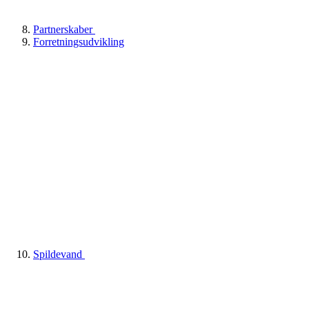
Partnerskaber
Forretningsudvikling
Spildevand