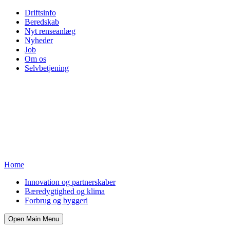
Driftsinfo
Beredskab
Nyt renseanlæg
Nyheder
Job
Om os
Selvbetjening
Home
Innovation og partnerskaber
Bæredygtighed og klima
Forbrug og byggeri
Open Main Menu