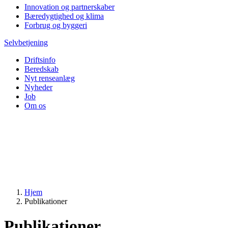
Innovation og partnerskaber
Bæredygtighed og klima
Forbrug og byggeri
Selvbetjening
Driftsinfo
Beredskab
Nyt renseanlæg
Nyheder
Job
Om os
Hjem
Publikationer
Publikationer