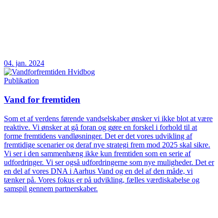
04. jan. 2024
Publikation
Vand for fremtiden
Som et af verdens førende vandselskaber ønsker vi ikke blot at være
reaktive. Vi ønsker at gå foran og gøre en forskel i forhold til at
forme fremtidens vandløsninger. Det er det vores udvikling af
fremtidige scenarier og deraf nye strategi frem mod 2025 skal sikre.
Vi ser i den sammenhæng ikke kun fremtiden som en serie af
udfordringer. Vi ser også udfordringerne som nye muligheder. Det er
en del af vores DNA i Aarhus Vand og en del af den måde, vi
tænker på. Vores fokus er på udvikling, fælles værdiskabelse og
samspil gennem partnerskaber.