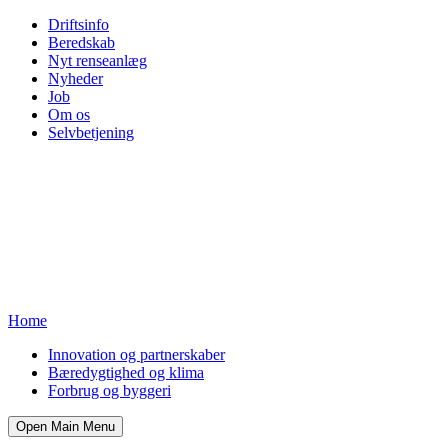
Driftsinfo
Beredskab
Nyt renseanlæg
Nyheder
Job
Om os
Selvbetjening
Home
Innovation og partnerskaber
Bæredygtighed og klima
Forbrug og byggeri
Open Main Menu