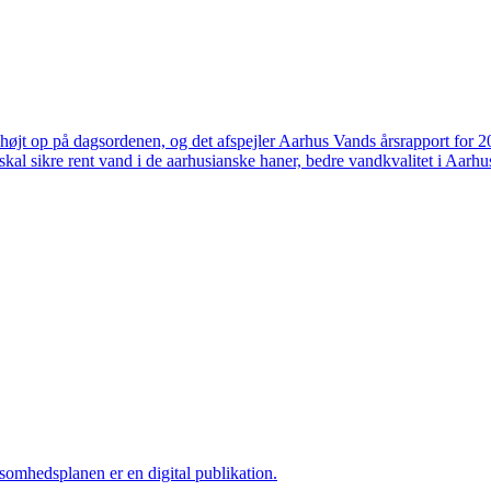
højt op på dagsordenen, og det afspejler Aarhus Vands årsrapport for 
skal sikre rent vand i de aarhusianske haner, bedre vandkvalitet i Aarhus
ksomhedsplanen er en digital publikation.