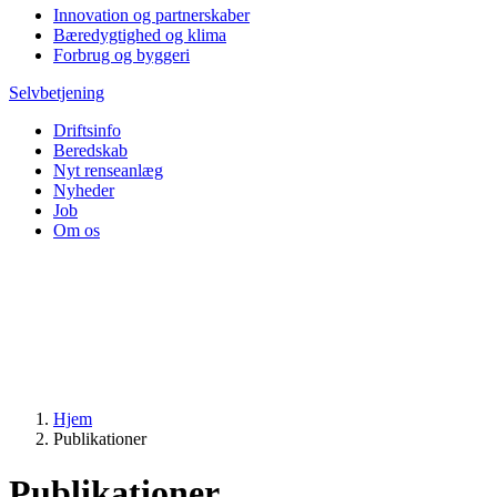
Innovation og partnerskaber
Bæredygtighed og klima
Forbrug og byggeri
Selvbetjening
Driftsinfo
Beredskab
Nyt renseanlæg
Nyheder
Job
Om os
Hjem
Publikationer
Publikationer