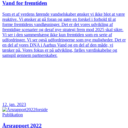
Vand for fremtiden
Som et af verdens førende vandselskaber ønsker vi ikke blot at være
reaktive. Vi ønsker at gå foran og gøre en forskel i forhold til at
forme fremtidens vandløsninger. Det er det vores udvikling af
fremtidige scenarier og deraf nye strategi frem mod 2025 skal sikre.
Vi ser i den sammenhæng ikke kun fremtiden som en serie af
udfordringer. Vi ser også udfordringerne som nye muligheder. Det er
en del af vores DNA i Aarhus Vand og en del af den måde, vi
tænker på. Vores fokus er på udvikling, fælles værdiskabelse og
samspil gennem partnerskaber.
12. jan. 2023
Publikation
Årsrapport 2022