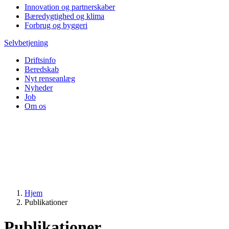
Innovation og partnerskaber
Bæredygtighed og klima
Forbrug og byggeri
Selvbetjening
Driftsinfo
Beredskab
Nyt renseanlæg
Nyheder
Job
Om os
Hjem
Publikationer
Publikationer