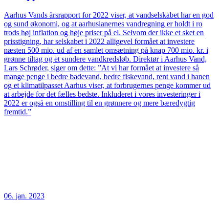
Aarhus Vands årsrapport for 2022 viser, at vandselskabet har en god
og sund økonomi, og at aarhusianernes vandregning er holdt i ro
trods høj inflation og høje priser på el. Selvom der ikke et sket en
prisstigning, har selskabet i 2022 alligevel formået at investere
næsten 500 mio. ud af en samlet omsætning på knap 700 mio. kr. i
grønne tiltag og et sundere vandkredsløb. Direktør i Aarhus Vand,
Lars Schrøder, siger om dette: ”At vi har formået at investere så
mange penge i bedre badevand, bedre fiskevand, rent vand i hanen
og et klimatilpasset Aarhus viser, at forbrugernes penge kommer ud
at arbejde for det fælles bedste. Inkluderet i vores investeringer i
2022 er også en omstilling til en grønnere og mere bæredygtig
fremtid.”
06. jan. 2023