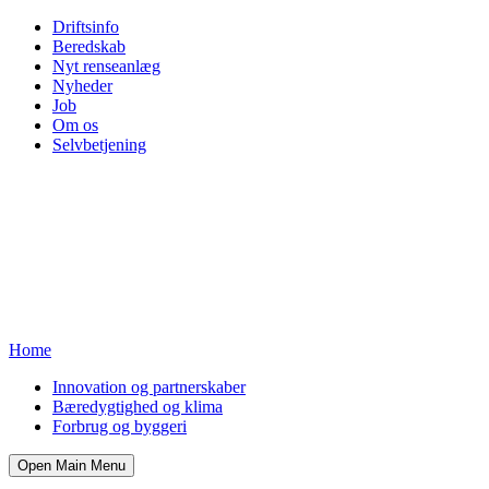
Driftsinfo
Beredskab
Nyt renseanlæg
Nyheder
Job
Om os
Selvbetjening
Home
Innovation og partnerskaber
Bæredygtighed og klima
Forbrug og byggeri
Open Main Menu