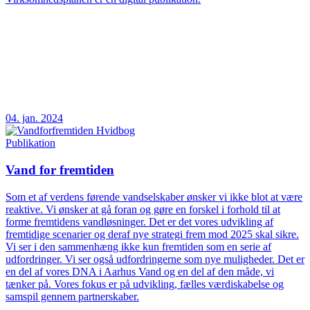
04. jan. 2024
Publikation
Vand for fremtiden
Som et af verdens førende vandselskaber ønsker vi ikke blot at være
reaktive. Vi ønsker at gå foran og gøre en forskel i forhold til at
forme fremtidens vandløsninger. Det er det vores udvikling af
fremtidige scenarier og deraf nye strategi frem mod 2025 skal sikre.
Vi ser i den sammenhæng ikke kun fremtiden som en serie af
udfordringer. Vi ser også udfordringerne som nye muligheder. Det er
en del af vores DNA i Aarhus Vand og en del af den måde, vi
tænker på. Vores fokus er på udvikling, fælles værdiskabelse og
samspil gennem partnerskaber.