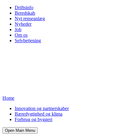
Driftsinfo
Beredskab
Nyt renseanlæg
Nyheder
Job
Om os
Selvbetjening
Home
Innovation og partnerskaber
Bæredygtighed og klima
Forbrug og byggeri
Open Main Menu