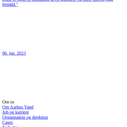
fremtid.”
06. jan. 2023
Om os
Om Aarhus Vand
Job og karriere
Organisation og direktion
Cases