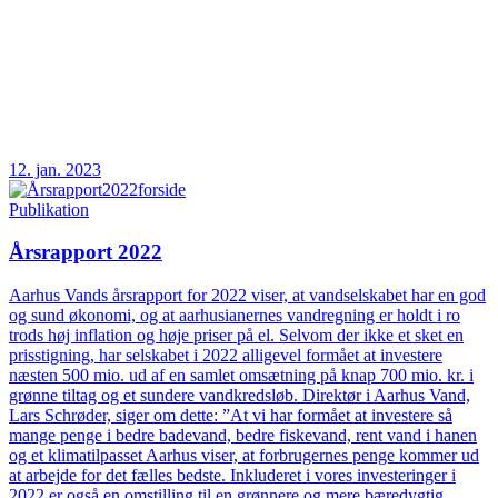
12. jan. 2023
Publikation
Årsrapport 2022
Aarhus Vands årsrapport for 2022 viser, at vandselskabet har en god
og sund økonomi, og at aarhusianernes vandregning er holdt i ro
trods høj inflation og høje priser på el. Selvom der ikke et sket en
prisstigning, har selskabet i 2022 alligevel formået at investere
næsten 500 mio. ud af en samlet omsætning på knap 700 mio. kr. i
grønne tiltag og et sundere vandkredsløb. Direktør i Aarhus Vand,
Lars Schrøder, siger om dette: ”At vi har formået at investere så
mange penge i bedre badevand, bedre fiskevand, rent vand i hanen
og et klimatilpasset Aarhus viser, at forbrugernes penge kommer ud
at arbejde for det fælles bedste. Inkluderet i vores investeringer i
2022 er også en omstilling til en grønnere og mere bæredygtig