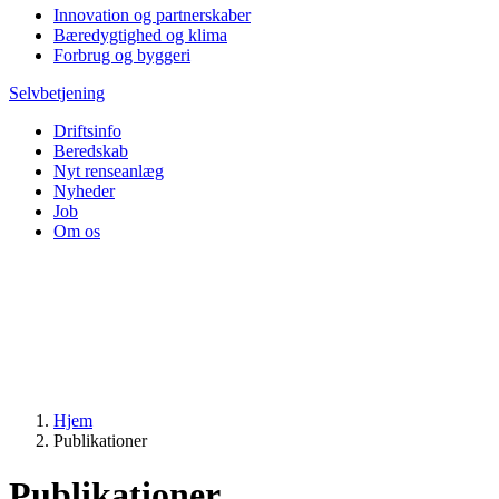
Innovation og partnerskaber
Bæredygtighed og klima
Forbrug og byggeri
Selvbetjening
Driftsinfo
Beredskab
Nyt renseanlæg
Nyheder
Job
Om os
Hjem
Publikationer
Publikationer