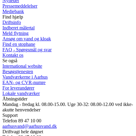
Nyheder
Pressemeddelelser
Mediebank
Find hjælp
Driftsinfo
Indberet målertal
Meld flytning
Ansøg om vand og kloak
Find en stophane
FAQ - Spørgsmål og svar
Kontakt os
Se også
International website
Besøgstjenesten
Vandværkerne i Aarhus
EAN- og CVR-numre
For leverandører
Lokale vandværker
Åbningstider
Mandag - fredag kl. 08.00-15.00. Uge 30-32: 08.00-12.00 ved ikke-
akutte henvendelser
Support
Telefon 89 47 10 00
aarhusvand@aarhusvand.dk
Driftvagt hele døgnet