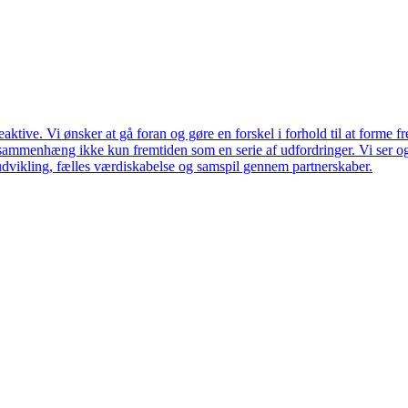
ktive. Vi ønsker at gå foran og gøre en forskel i forhold til at forme f
en sammenhæng ikke kun fremtiden som en serie af udfordringer. Vi ser 
udvikling, fælles værdiskabelse og samspil gennem partnerskaber.