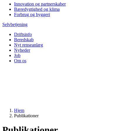
Innovation og partnerskaber
Bæredygtighed og klima
Forbrug og byggeri
Selvbetjening
Driftsinfo
Beredskab
Nyt renseanlæg
Nyheder
Job
Om os
Hjem
Publikationer
Publikationer