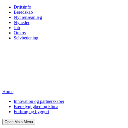
Driftsinfo
Beredskab
Nyt renseanlæg
Nyheder
Job
Om os
Selvbetjening
Home
Innovation og partnerskaber
Bæredygtighed og klima
Forbrug og byggeri
Open Main Menu