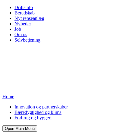
Driftsinfo
Beredskab
Nyt renseanlæg
Nyheder
Job
Om os
Selvbetjening
Home
Innovation og partnerskaber
Bæredygtighed og klima
Forbrug og byggeri
Open Main Menu