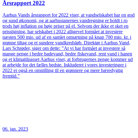
Årsrapport 2022
Aarhus Vands årsrapport for 2022 viser, at vandselskabet har en god
og sund økonomi, og at aarhusianernes vandregning er holdt i ro
trods høj inflation og høje priser på el. Selvom der ikke et sket en
prisstigning, har selskabet i 2022 alligevel formået at investere
næsten 500 mio. ud af en samlet omsætning på knap 700 mio. kr. i
grønne tiltag og et sundere vandkredsløb. Direktør i Aarhus Vand,
Lars Schrøder, siger om dette: ”At vi har formået at investere så
mange penge i bedre badevand, bedre fiskevand, rent vand i hanen
og et klimatilpasset Aarhus viser, at forbrugernes penge kommer ud
at arbejde for det fælles bedste. Inkluderet i vores investeringer i
2022 er også en omstilling til en grønnere og mere bæredygtig
fremtid.”
06. jan. 2023