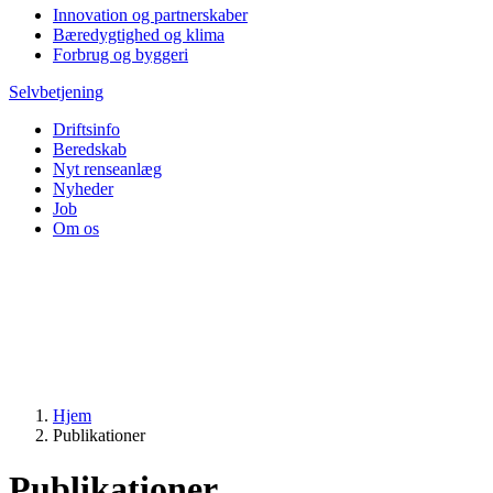
Innovation og partnerskaber
Bæredygtighed og klima
Forbrug og byggeri
Selvbetjening
Driftsinfo
Beredskab
Nyt renseanlæg
Nyheder
Job
Om os
Hjem
Publikationer
Publikationer