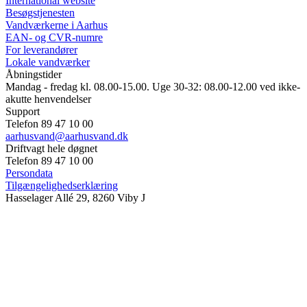
International website
Besøgstjenesten
Vandværkerne i Aarhus
EAN- og CVR-numre
For leverandører
Lokale vandværker
Åbningstider
Mandag - fredag kl. 08.00-15.00. Uge 30-32: 08.00-12.00 ved ikke-
akutte henvendelser
Support
Telefon 89 47 10 00
aarhusvand@aarhusvand.dk
Driftvagt hele døgnet
Telefon 89 47 10 00
Persondata
Tilgængelighedserklæring
Hasselager Allé 29, 8260 Viby J