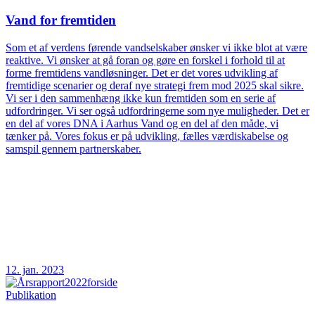
Vand for fremtiden
Som et af verdens førende vandselskaber ønsker vi ikke blot at være
reaktive. Vi ønsker at gå foran og gøre en forskel i forhold til at
forme fremtidens vandløsninger. Det er det vores udvikling af
fremtidige scenarier og deraf nye strategi frem mod 2025 skal sikre.
Vi ser i den sammenhæng ikke kun fremtiden som en serie af
udfordringer. Vi ser også udfordringerne som nye muligheder. Det er
en del af vores DNA i Aarhus Vand og en del af den måde, vi
tænker på. Vores fokus er på udvikling, fælles værdiskabelse og
samspil gennem partnerskaber.
12. jan. 2023
Publikation