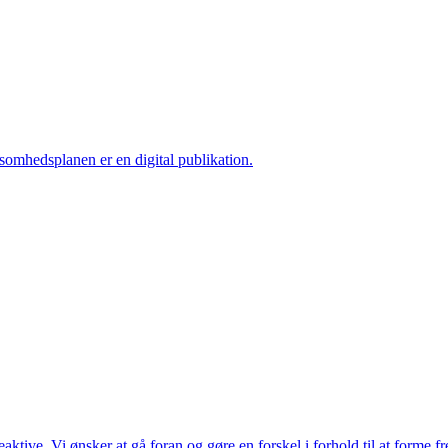
ksomhedsplanen er en digital publikation.
ktive. Vi ønsker at gå foran og gøre en forskel i forhold til at forme f