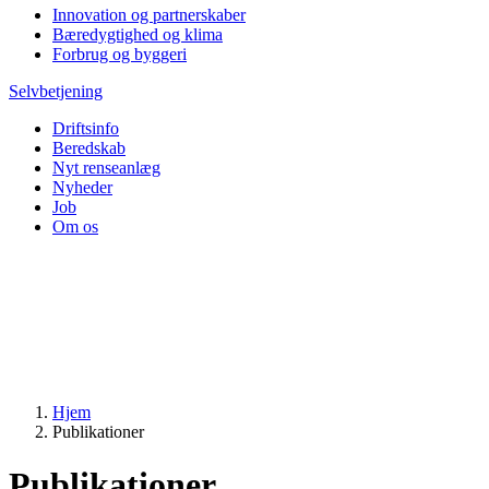
Innovation og partnerskaber
Bæredygtighed og klima
Forbrug og byggeri
Selvbetjening
Driftsinfo
Beredskab
Nyt renseanlæg
Nyheder
Job
Om os
Hjem
Publikationer
Publikationer