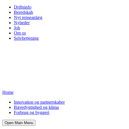
Driftsinfo
Beredskab
Nyt renseanlæg
Nyheder
Job
Om os
Selvbetjening
Home
Innovation og partnerskaber
Bæredygtighed og klima
Forbrug og byggeri
Open Main Menu