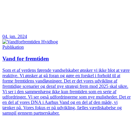
04. jan. 2024
Publikation
Vand for fremtiden
Som et af verdens førende vandselskaber ønsker vi ikke blot at være
reaktive. Vi ønsker at gå foran og gøre en forskel i forhold til at
forme fremtidens vandløsninger. Det er det vores udvikling af
fremtidige scenarier og deraf nye strategi frem mod 2025 skal sikre.
Vi ser i den sammenhæng ikke kun fremtiden som en serie af
udfordringer. Vi ser også udfordringerne som nye muligheder. Det er
en del af vores DNA i Aarhus Vand og en del af den måde, vi
tænker på. Vores fokus er på udvikling, fælles værdiskabelse og
samspil gennem partnerskaber.