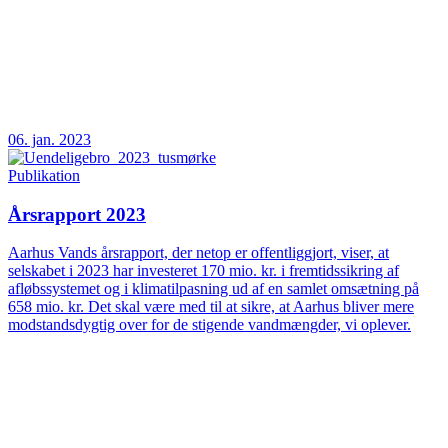
06. jan. 2023
Publikation
Årsrapport 2023
Aarhus Vands årsrapport, der netop er offentliggjort, viser, at
selskabet i 2023 har investeret 170 mio. kr. i fremtidssikring af
afløbssystemet og i klimatilpasning ud af en samlet omsætning på
658 mio. kr. Det skal være med til at sikre, at Aarhus bliver mere
modstandsdygtig over for de stigende vandmængder, vi oplever.