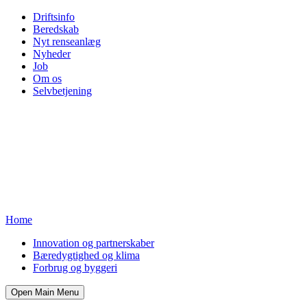
Driftsinfo
Beredskab
Nyt renseanlæg
Nyheder
Job
Om os
Selvbetjening
Home
Innovation og partnerskaber
Bæredygtighed og klima
Forbrug og byggeri
Open Main Menu