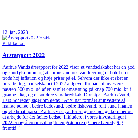
12. jan. 2023
Publikation
Årsrapport 2022
Aarhus Vands årsrapport for 2022 viser, at vandselskabet har en god
og sund økonomi, og at aarhusianernes vandregning er holdt i ro
trods høj inflation og høje priser på el. Selvom der ikke et sket en
prisstigning, har selskabet i 2022 alligevel formået at investere
næsten 500 mio. ud af en samlet omsætning på knap 700 mio. kr. i
grønne tiltag og et sundere vandkredsløb. Direktør i Aarhus Vand,
Lars Schrøder, siger om dette: ”At vi har formået at investere så
mange penge i bedre badevand, bedre fiskevand, rent vand i hanen
og et klimatilpasset Aarhus viser, at forbrugernes penge kommer ud
at arbejde for det fælles bedste. Inkluderet i vores investeringer i
2022 er også en omstilling til en grønnere og mere bæredygtig
fremtid.”