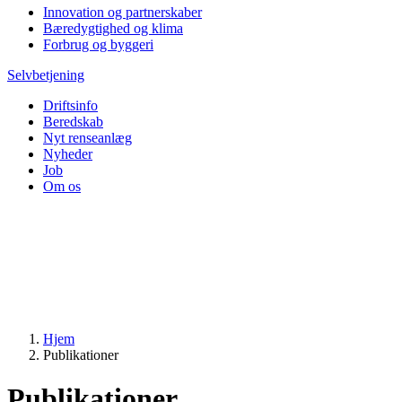
Innovation og partnerskaber
Bæredygtighed og klima
Forbrug og byggeri
Selvbetjening
Driftsinfo
Beredskab
Nyt renseanlæg
Nyheder
Job
Om os
Hjem
Publikationer
Publikationer