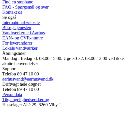
Find en stophane
FAQ - Spørgsmål og svar
Kontakt os
Se også
International website
Besøgstjenesten
Vandværkerne i Aarhus
EAN- og CVR-numre
For leverandører
Lokale vandværker
Åbningstider
Mandag - fredag kl. 08.00-15.00. Uge 30-32: 08.00-12.00 ved ikke-
akutte henvendelser
Support
Telefon 89 47 10 00
aarhusvand@aarhusvand.dk
Driftvagt hele døgnet
Telefon 89 47 10 00
Persondata
Tilgængelighedserklæring
Hasselager Allé 29, 8260 Viby J