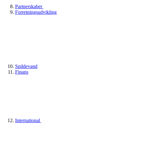
Partnerskaber
Forretningsudvikling
Spildevand
Finans
International