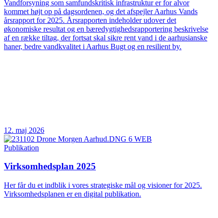
Vandforsyning som samfundskritisk infrastruktur er for alvor
kommet højt op på dagsordenen, og det afspejler Aarhus Vands
årsrapport for 2025. Årsrapporten indeholder udover det
økonomiske resultat og en bæredygtighedsrapportering beskrivelse
af en række tiltag, der fortsat skal sikre rent vand i de aarhusianske
haner, bedre vandkvalitet i Aarhus Bugt og en resilient by.
12. maj 2026
Publikation
Virksomhedsplan 2025
Her får du et indblik i vores strategiske mål og visioner for 2025.
Virksomhedsplanen er en digital publikation.