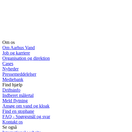
Om os
Om Aarhus Vand
Job og karriere
Organisation og direktion
Cases
Nyheder
Pressemeddelelser
Mediebank
Find hjælp
Driftsinfo
Indberet målertal
Meld flytning
Ansøg om vand og kloak
Find en stophane
FAQ - Spørgsmål og svar
Kontakt os
Se også