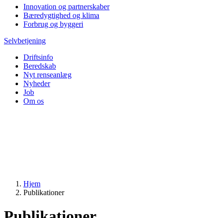
Innovation og partnerskaber
Bæredygtighed og klima
Forbrug og byggeri
Selvbetjening
Driftsinfo
Beredskab
Nyt renseanlæg
Nyheder
Job
Om os
Hjem
Publikationer
Publikationer