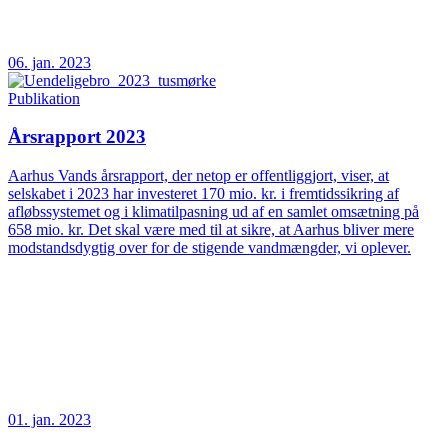
06. jan. 2023
Publikation
Årsrapport 2023
Aarhus Vands årsrapport, der netop er offentliggjort, viser, at
selskabet i 2023 har investeret 170 mio. kr. i fremtidssikring af
afløbssystemet og i klimatilpasning ud af en samlet omsætning på
658 mio. kr. Det skal være med til at sikre, at Aarhus bliver mere
modstandsdygtig over for de stigende vandmængder, vi oplever.
01. jan. 2023