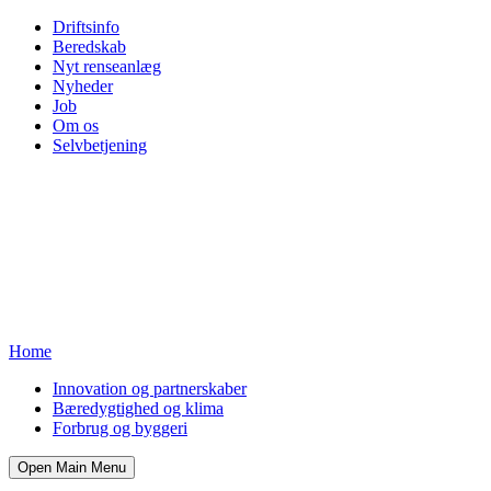
Driftsinfo
Beredskab
Nyt renseanlæg
Nyheder
Job
Om os
Selvbetjening
Home
Innovation og partnerskaber
Bæredygtighed og klima
Forbrug og byggeri
Open Main Menu