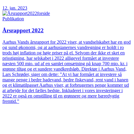
12. jan. 2023
Publikation
Årsrapport 2022
Aarhus Vands årsrapport for 2022 viser, at vandselskabet har en god
og sund økonomi, og at aarhusianernes vandregning er holdt i ro
trods høj inflation og høje priser på el. Selvom der ikke et sket en
prisstigning, har selskabet i 2022 alligevel formået at investere
næsten 500 mio. ud af en samlet omsætning på knap 700 mio. kr. i
grønne tiltag og et sundere vandkredsløb. Direktør i Aarhus Vand,
Lars Schrøder, siger om dette: ”At vi har formået at investere så
mange penge i bedre badevand, bedre fiskevand, rent vand i hanen
og et klimatilpasset Aarhus viser, at forbrugernes penge kommer ud
at arbejde for det fælles bedste. Inkluderet i vores investeringer i
2022 er også en omstilling til en grønnere og mere bæredygtig
fremtid.”