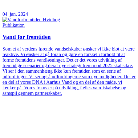
04. jan. 2024
Publikation
Vand for fremtiden
Som et af verdens førende vandselskaber ønsker vi ikke blot at være
reaktive. Vi ønsker at gå foran og gøre en forskel i forhold til at
forme fremtidens vandløsninger. Det er det vores udvikling af
fremtidige scenarier og deraf nye strategi frem mod 2025 skal sikre.
Vi ser i den sammenhæng ikke kun fremtiden som en serie af
udfordringer. Vi ser også udfordringerne som nye muligheder. Det er
en del af vores DNA i Aarhus Vand og en del af den måde, vi
tænker på. Vores fokus er på udvikling, fælles værdiskabelse og
samspil gennem partnerskaber.