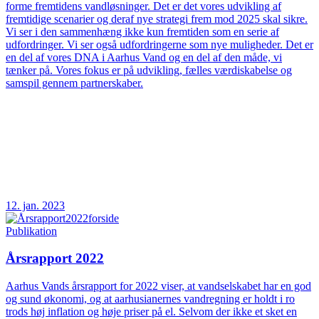
forme fremtidens vandløsninger. Det er det vores udvikling af
fremtidige scenarier og deraf nye strategi frem mod 2025 skal sikre.
Vi ser i den sammenhæng ikke kun fremtiden som en serie af
udfordringer. Vi ser også udfordringerne som nye muligheder. Det er
en del af vores DNA i Aarhus Vand og en del af den måde, vi
tænker på. Vores fokus er på udvikling, fælles værdiskabelse og
samspil gennem partnerskaber.
12. jan. 2023
Publikation
Årsrapport 2022
Aarhus Vands årsrapport for 2022 viser, at vandselskabet har en god
og sund økonomi, og at aarhusianernes vandregning er holdt i ro
trods høj inflation og høje priser på el. Selvom der ikke et sket en