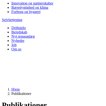
Innovation og partnerskaber
Bæredygtighed og klima
Forbrug og byggeri
Selvbetjening
Driftsinfo
Beredskab
Nyt renseanlæg
Nyheder
Job
Om os
Hjem
Publikationer
Publikationer