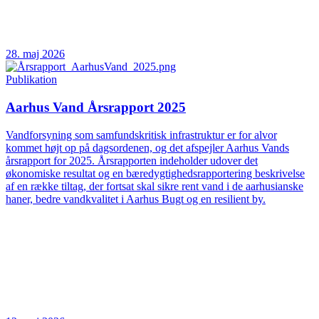
28. maj 2026
Publikation
Aarhus Vand Årsrapport 2025
Vandforsyning som samfundskritisk infrastruktur er for alvor
kommet højt op på dagsordenen, og det afspejler Aarhus Vands
årsrapport for 2025. Årsrapporten indeholder udover det
økonomiske resultat og en bæredygtighedsrapportering beskrivelse
af en række tiltag, der fortsat skal sikre rent vand i de aarhusianske
haner, bedre vandkvalitet i Aarhus Bugt og en resilient by.