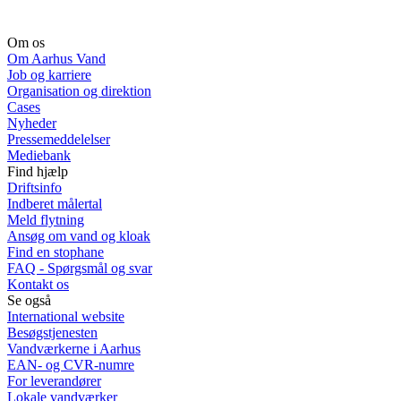
Om os
Om Aarhus Vand
Job og karriere
Organisation og direktion
Cases
Nyheder
Pressemeddelelser
Mediebank
Find hjælp
Driftsinfo
Indberet målertal
Meld flytning
Ansøg om vand og kloak
Find en stophane
FAQ - Spørgsmål og svar
Kontakt os
Se også
International website
Besøgstjenesten
Vandværkerne i Aarhus
EAN- og CVR-numre
For leverandører
Lokale vandværker