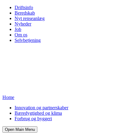
Driftsinfo
Beredskab
Nyt renseanlæg
Nyheder
Job
Om os
Selvbetjening
Home
Innovation og partnerskaber
Bæredygtighed og klima
Forbrug og byggeri
Open Main Menu