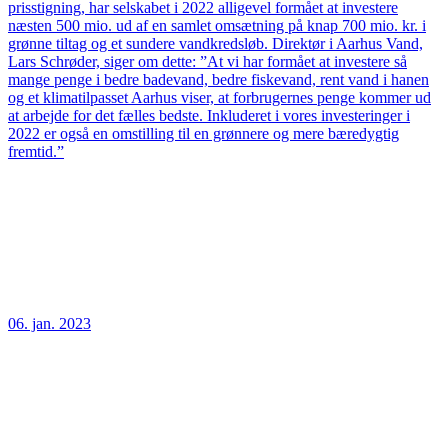
prisstigning, har selskabet i 2022 alligevel formået at investere
næsten 500 mio. ud af en samlet omsætning på knap 700 mio. kr. i
grønne tiltag og et sundere vandkredsløb. Direktør i Aarhus Vand,
Lars Schrøder, siger om dette: ”At vi har formået at investere så
mange penge i bedre badevand, bedre fiskevand, rent vand i hanen
og et klimatilpasset Aarhus viser, at forbrugernes penge kommer ud
at arbejde for det fælles bedste. Inkluderet i vores investeringer i
2022 er også en omstilling til en grønnere og mere bæredygtig
fremtid.”
06. jan. 2023