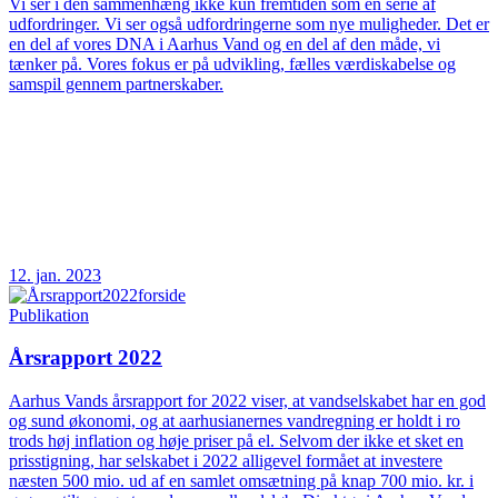
Vi ser i den sammenhæng ikke kun fremtiden som en serie af
udfordringer. Vi ser også udfordringerne som nye muligheder. Det er
en del af vores DNA i Aarhus Vand og en del af den måde, vi
tænker på. Vores fokus er på udvikling, fælles værdiskabelse og
samspil gennem partnerskaber.
12. jan. 2023
Publikation
Årsrapport 2022
Aarhus Vands årsrapport for 2022 viser, at vandselskabet har en god
og sund økonomi, og at aarhusianernes vandregning er holdt i ro
trods høj inflation og høje priser på el. Selvom der ikke et sket en
prisstigning, har selskabet i 2022 alligevel formået at investere
næsten 500 mio. ud af en samlet omsætning på knap 700 mio. kr. i