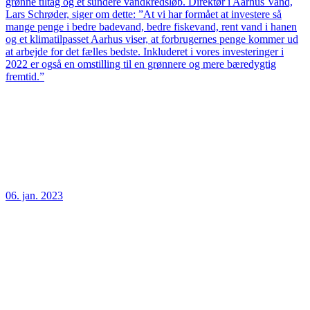
grønne tiltag og et sundere vandkredsløb. Direktør i Aarhus Vand,
Lars Schrøder, siger om dette: ”At vi har formået at investere så
mange penge i bedre badevand, bedre fiskevand, rent vand i hanen
og et klimatilpasset Aarhus viser, at forbrugernes penge kommer ud
at arbejde for det fælles bedste. Inkluderet i vores investeringer i
2022 er også en omstilling til en grønnere og mere bæredygtig
fremtid.”
06. jan. 2023