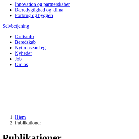
Innovation og partnerskaber
Bæredygtighed og klima
Forbrug og byggeri
Selvbetjening
Driftsinfo
Beredskab
Nyt renseanlæg
Nyheder
Job
Om os
Hjem
Publikationer
Publikationer