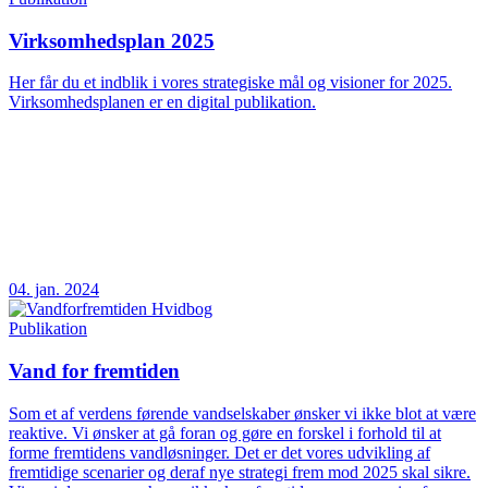
Virksomhedsplan 2025
Her får du et indblik i vores strategiske mål og visioner for 2025.
Virksomhedsplanen er en digital publikation.
04. jan. 2024
Publikation
Vand for fremtiden
Som et af verdens førende vandselskaber ønsker vi ikke blot at være
reaktive. Vi ønsker at gå foran og gøre en forskel i forhold til at
forme fremtidens vandløsninger. Det er det vores udvikling af
fremtidige scenarier og deraf nye strategi frem mod 2025 skal sikre.