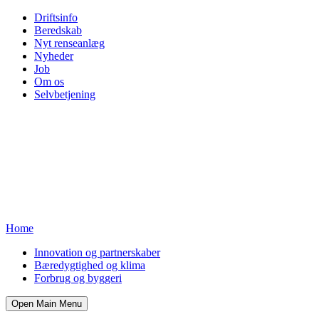
Driftsinfo
Beredskab
Nyt renseanlæg
Nyheder
Job
Om os
Selvbetjening
Home
Innovation og partnerskaber
Bæredygtighed og klima
Forbrug og byggeri
Open Main Menu