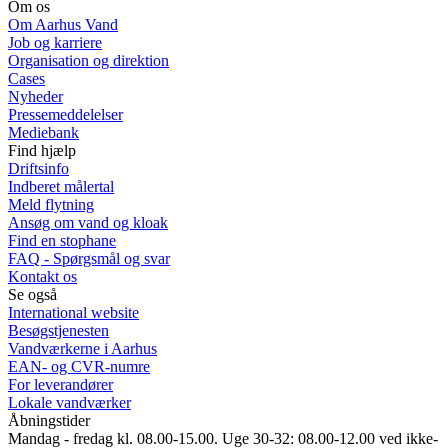
Om os
Om Aarhus Vand
Job og karriere
Organisation og direktion
Cases
Nyheder
Pressemeddelelser
Mediebank
Find hjælp
Driftsinfo
Indberet målertal
Meld flytning
Ansøg om vand og kloak
Find en stophane
FAQ - Spørgsmål og svar
Kontakt os
Se også
International website
Besøgstjenesten
Vandværkerne i Aarhus
EAN- og CVR-numre
For leverandører
Lokale vandværker
Åbningstider
Mandag - fredag kl. 08.00-15.00. Uge 30-32: 08.00-12.00 ved ikke-