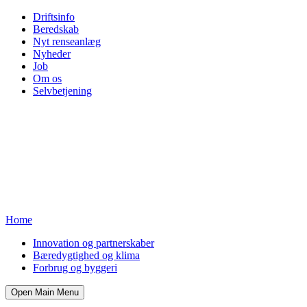
Driftsinfo
Beredskab
Nyt renseanlæg
Nyheder
Job
Om os
Selvbetjening
Home
Innovation og partnerskaber
Bæredygtighed og klima
Forbrug og byggeri
Open Main Menu