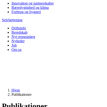
Innovation og partnerskaber
Bæredygtighed og klima
Forbrug og byggeri
Selvbetjening
Driftsinfo
Beredskab
Nyt renseanlæg
Nyheder
Job
Om os
Hjem
Publikationer
Publikationer