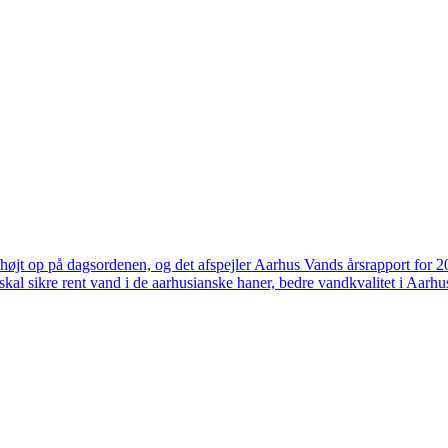
højt op på dagsordenen, og det afspejler Aarhus Vands årsrapport for 
skal sikre rent vand i de aarhusianske haner, bedre vandkvalitet i Aarhus