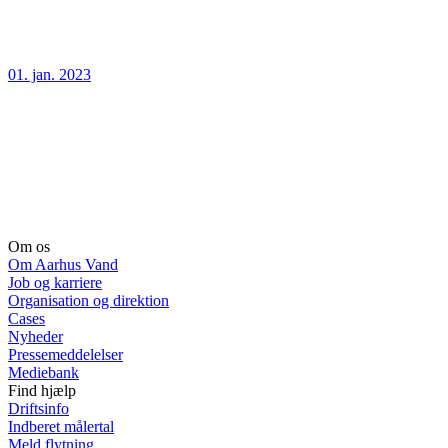
01. jan. 2023
Om os
Om Aarhus Vand
Job og karriere
Organisation og direktion
Cases
Nyheder
Pressemeddelelser
Mediebank
Find hjælp
Driftsinfo
Indberet målertal
Meld flytning