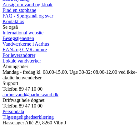
Ansøg om vand og kloak
Find en stophane
FAQ - Spørgsmål og svar
Kontakt os
Se også
International website
Besøgstjenesten
Vandværkerne i Aarhus
EAN- og CVR-numre
For leverandører
Lokale vandværker
Åbningstider
Mandag - fredag kl. 08.00-15.00. Uge 30-32: 08.00-12.00 ved ikke-
akutte henvendelser
Support
Telefon 89 47 10 00
aarhusvand@aarhusvand.dk
Driftvagt hele døgnet
Telefon 89 47 10 00
Persondata
Tilgængelighedserklæring
Hasselager Allé 29, 8260 Viby J