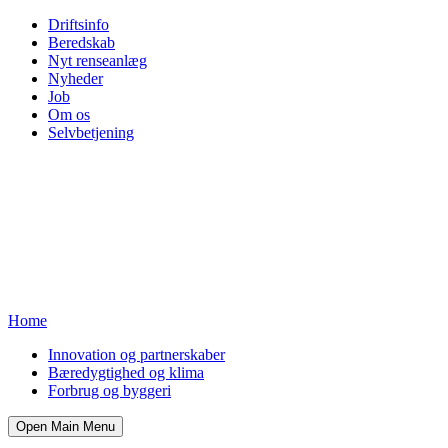
Driftsinfo
Beredskab
Nyt renseanlæg
Nyheder
Job
Om os
Selvbetjening
Home
Innovation og partnerskaber
Bæredygtighed og klima
Forbrug og byggeri
Open Main Menu