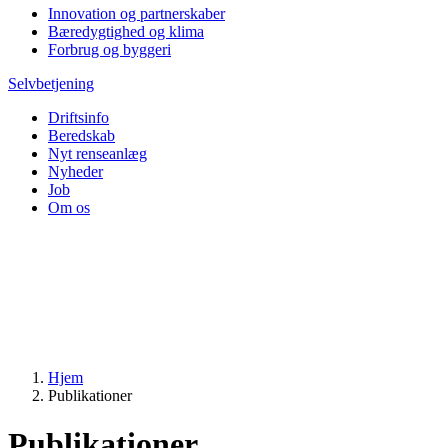
Innovation og partnerskaber
Bæredygtighed og klima
Forbrug og byggeri
Selvbetjening
Driftsinfo
Beredskab
Nyt renseanlæg
Nyheder
Job
Om os
Hjem
Publikationer
Publikationer