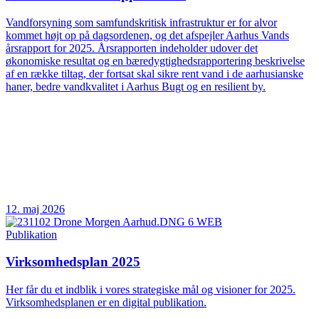
Vandforsyning som samfundskritisk infrastruktur er for alvor
kommet højt op på dagsordenen, og det afspejler Aarhus Vands
årsrapport for 2025. Årsrapporten indeholder udover det
økonomiske resultat og en bæredygtighedsrapportering beskrivelse
af en række tiltag, der fortsat skal sikre rent vand i de aarhusianske
haner, bedre vandkvalitet i Aarhus Bugt og en resilient by.
12. maj 2026
Publikation
Virksomhedsplan 2025
Her får du et indblik i vores strategiske mål og visioner for 2025.
Virksomhedsplanen er en digital publikation.