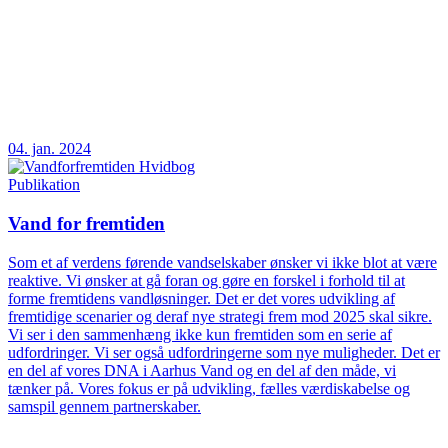
04. jan. 2024
Publikation
Vand for fremtiden
Som et af verdens førende vandselskaber ønsker vi ikke blot at være
reaktive. Vi ønsker at gå foran og gøre en forskel i forhold til at
forme fremtidens vandløsninger. Det er det vores udvikling af
fremtidige scenarier og deraf nye strategi frem mod 2025 skal sikre.
Vi ser i den sammenhæng ikke kun fremtiden som en serie af
udfordringer. Vi ser også udfordringerne som nye muligheder. Det er
en del af vores DNA i Aarhus Vand og en del af den måde, vi
tænker på. Vores fokus er på udvikling, fælles værdiskabelse og
samspil gennem partnerskaber.