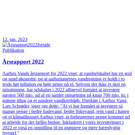
12. jan. 2023
Publikation
Årsrapport 2022
Aarhus Vands årsrapport for 2022 viser, at vandselskabet har en god
og sund økonomi, og at aarhusianernes vandregning er holdt i ro
trods høj inflation og høje priser på el. Selvom der ikke et sket en
prisstigning, har selskabet i 2022 alligevel formået at investere
næsten 500 mio. ud af en samlet omsætning på knap 700 mio. kr. i
grønne tiltag og et sundere vandkredsløb. Direktør i Aarhus Vand,
Lars Schrøder, siger om dette: ”At vi har formået at investere så
mange penge i bedre badevand, bedre fiskevand, rent vand i hanen
og et klimatilpasset Aarhus viser, at forbrugernes penge kommer ud
at arbejde for det fælles bedste. Inkluderet i vores investeringer i
2022 er også en omstilling til en grønnere og mere bæredygtig
fremtid.”