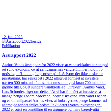
12. jan. 2023
Publikation
Årsrapport 2022
Aarhus Vands årsrapport for 2022 viser, at vandselskabet har en god
og sund økonomi, og at aarhusianernes vandregning er holdt i ro
trods høj inflation og høje priser på el. Selvom der ikke et sket en
prisstigning, har selskabet i 2022 alligevel formået at investere
næsten 500 mio. ud af en samlet omsætning på knap 700 mio. kr. i
grønne tiltag og et sundere vandkredsløb. Direktør i Aarhus Vand,
Lars Schrøder, siger om dette: ”At vi har formået at investere så
mange penge i bedre badevand, bedre fiskevand, rent vand i hanen
og et klimatilpasset Aarhus viser, at forbrugernes penge kommer ud
at arbejde for det fælles bedste. Inkluderet i vores investeringer i
2022 er også en omstilling til en grønnere og mere bæredygtig