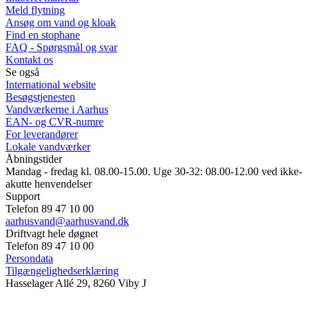
Meld flytning
Ansøg om vand og kloak
Find en stophane
FAQ - Spørgsmål og svar
Kontakt os
Se også
International website
Besøgstjenesten
Vandværkerne i Aarhus
EAN- og CVR-numre
For leverandører
Lokale vandværker
Åbningstider
Mandag - fredag kl. 08.00-15.00. Uge 30-32: 08.00-12.00 ved ikke-
akutte henvendelser
Support
Telefon 89 47 10 00
aarhusvand@aarhusvand.dk
Driftvagt hele døgnet
Telefon 89 47 10 00
Persondata
Tilgængelighedserklæring
Hasselager Allé 29, 8260 Viby J