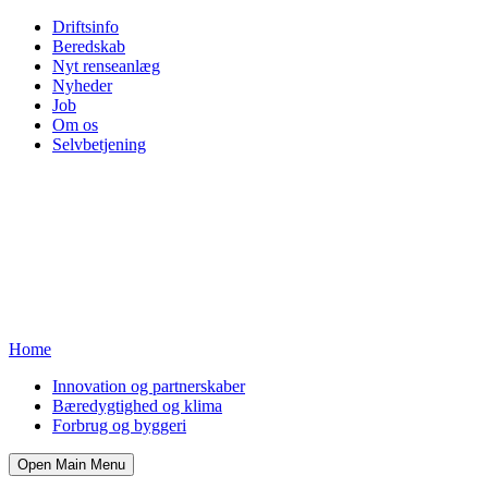
Driftsinfo
Beredskab
Nyt renseanlæg
Nyheder
Job
Om os
Selvbetjening
Home
Innovation og partnerskaber
Bæredygtighed og klima
Forbrug og byggeri
Open Main Menu