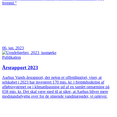
fremtid.”
06. jan. 2023
Publikation
Årsrapport 2023
Aarhus Vands årsrapport, der netop er offentliggjort, viser, at
selskabet i 2023 har investeret 170 mio. kr. i fremtidssikring af
afløbssystemet og i klimatilpasning ud af en samlet omsætning på
658 mio. kr. Det skal være med til at sikre, at Aarhus bliver mere
modstandsdygtig over for de stigende vandmængder, vi oplever.