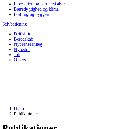
Innovation og partnerskaber
Bæredygtighed og klima
Forbrug og byggeri
Selvbetjening
Driftsinfo
Beredskab
Nyt renseanlæg
Nyheder
Job
Om os
Hjem
Publikationer
Publikationer