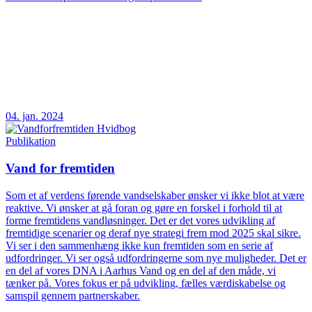
04. jan. 2024
Publikation
Vand for fremtiden
Som et af verdens førende vandselskaber ønsker vi ikke blot at være
reaktive. Vi ønsker at gå foran og gøre en forskel i forhold til at
forme fremtidens vandløsninger. Det er det vores udvikling af
fremtidige scenarier og deraf nye strategi frem mod 2025 skal sikre.
Vi ser i den sammenhæng ikke kun fremtiden som en serie af
udfordringer. Vi ser også udfordringerne som nye muligheder. Det er
en del af vores DNA i Aarhus Vand og en del af den måde, vi
tænker på. Vores fokus er på udvikling, fælles værdiskabelse og
samspil gennem partnerskaber.