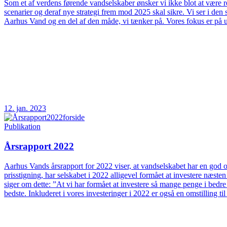
Som et af verdens førende vandselskaber ønsker vi ikke blot at være rea
scenarier og deraf nye strategi frem mod 2025 skal sikre. Vi ser i d
Aarhus Vand og en del af den måde, vi tænker på. Vores fokus er på 
12. jan. 2023
Publikation
Årsrapport 2022
Aarhus Vands årsrapport for 2022 viser, at vandselskabet har en god og
prisstigning, har selskabet i 2022 alligevel formået at investere næs
siger om dette: ”At vi har formået at investere så mange penge i bedre
bedste. Inkluderet i vores investeringer i 2022 er også en omstilling t