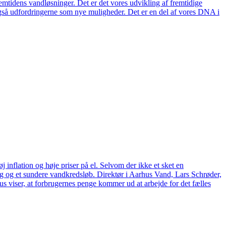
remtidens vandløsninger. Det er det vores udvikling af fremtidige
også udfordringerne som nye muligheder. Det er en del af vores DNA i
 inflation og høje priser på el. Selvom der ikke et sket en
tag og et sundere vandkredsløb. Direktør i Aarhus Vand, Lars Schrøder,
us viser, at forbrugernes penge kommer ud at arbejde for det fælles