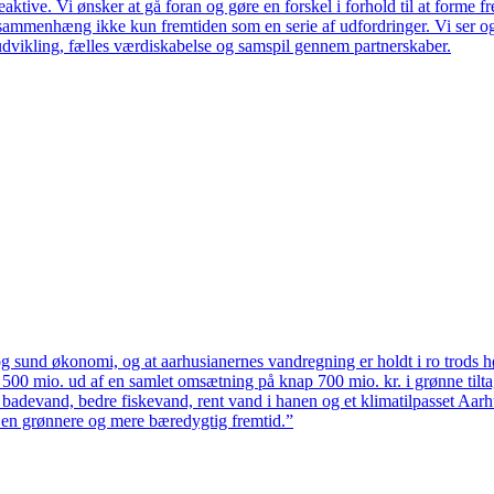
ktive. Vi ønsker at gå foran og gøre en forskel i forhold til at forme f
en sammenhæng ikke kun fremtiden som en serie af udfordringer. Vi ser 
udvikling, fælles værdiskabelse og samspil gennem partnerskaber.
 sund økonomi, og at aarhusianernes vandregning er holdt i ro trods høj
ten 500 mio. ud af en samlet omsætning på knap 700 mio. kr. i grønne til
 badevand, bedre fiskevand, rent vand i hanen og et klimatilpasset Aarh
il en grønnere og mere bæredygtig fremtid.”