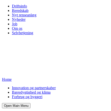
Driftsinfo
Beredskab
Nyt renseanlæg
Nyheder
Job
Om os
Selvbetjening
Home
Innovation og partnerskaber
Bæredygtighed og klima
Forbrug og byggeri
Open Main Menu