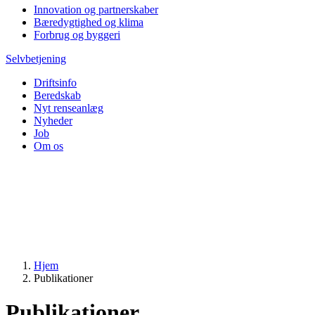
Innovation og partnerskaber
Bæredygtighed og klima
Forbrug og byggeri
Selvbetjening
Driftsinfo
Beredskab
Nyt renseanlæg
Nyheder
Job
Om os
Hjem
Publikationer
Publikationer