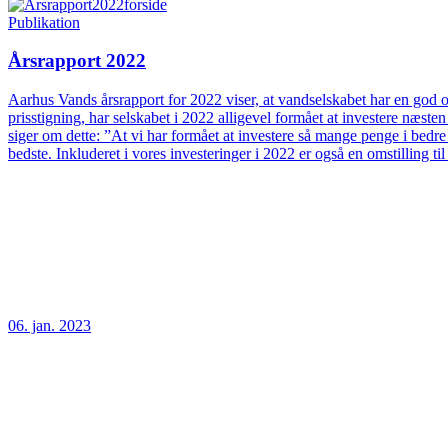
Publikation
Årsrapport 2022
Aarhus Vands årsrapport for 2022 viser, at vandselskabet har en god og
prisstigning, har selskabet i 2022 alligevel formået at investere næs
siger om dette: ”At vi har formået at investere så mange penge i bedre
bedste. Inkluderet i vores investeringer i 2022 er også en omstilling t
06. jan. 2023