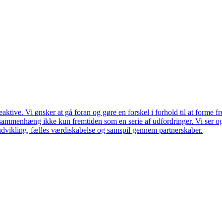
ktive. Vi ønsker at gå foran og gøre en forskel i forhold til at forme f
en sammenhæng ikke kun fremtiden som en serie af udfordringer. Vi ser 
udvikling, fælles værdiskabelse og samspil gennem partnerskaber.