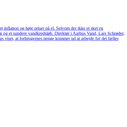
 inflation og høje priser på el. Selvom der ikke et sket en
tag og et sundere vandkredsløb. Direktør i Aarhus Vand, Lars Schrøder,
us viser, at forbrugernes penge kommer ud at arbejde for det fælles