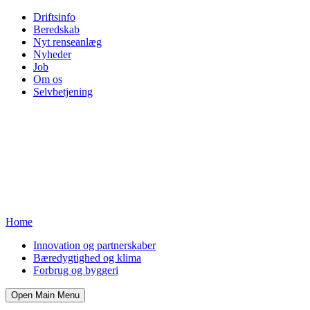
Driftsinfo
Beredskab
Nyt renseanlæg
Nyheder
Job
Om os
Selvbetjening
Home
Innovation og partnerskaber
Bæredygtighed og klima
Forbrug og byggeri
Open Main Menu