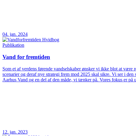
04. jan. 2024
Publikation
Vand for fremtiden
Som et af verdens førende vandselskaber ønsker vi ikke blot at være rea
scenarier og deraf nye strategi frem mod 2025 skal sikre. Vi ser i d
Aarhus Vand og en del af den måde, vi tænker på. Vores fokus er på 
12. jan. 2023