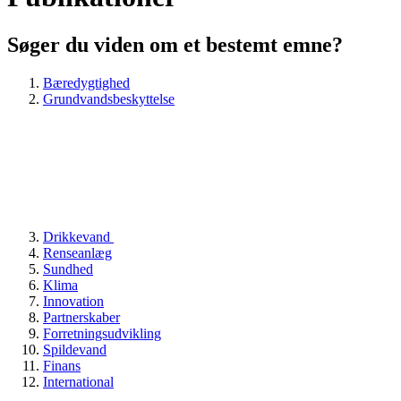
Søger du viden om et bestemt emne?
Bæredygtighed
Grundvandsbeskyttelse
Drikkevand
Renseanlæg
Sundhed
Klima
Innovation
Partnerskaber
Forretningsudvikling
Spildevand
Finans
International