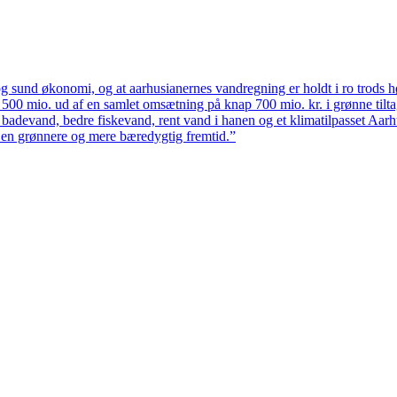
 sund økonomi, og at aarhusianernes vandregning er holdt i ro trods høj
ten 500 mio. ud af en samlet omsætning på knap 700 mio. kr. i grønne til
 badevand, bedre fiskevand, rent vand i hanen og et klimatilpasset Aarh
il en grønnere og mere bæredygtig fremtid.”