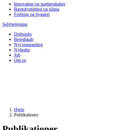
Innovation og partnerskaber
Bæredygtighed og klima
Forbrug og byggeri
Selvbetjening
Driftsinfo
Beredskab
Nyt renseanlæg
Nyheder
Job
Om os
Hjem
Publikationer
Publikationer