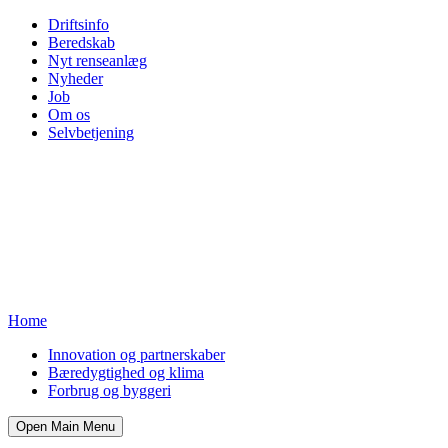
Driftsinfo
Beredskab
Nyt renseanlæg
Nyheder
Job
Om os
Selvbetjening
Home
Innovation og partnerskaber
Bæredygtighed og klima
Forbrug og byggeri
Open Main Menu