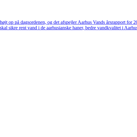
højt op på dagsordenen, og det afspejler Aarhus Vands årsrapport for 
skal sikre rent vand i de aarhusianske haner, bedre vandkvalitet i Aarhus