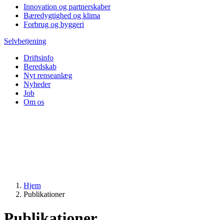
Innovation og partnerskaber
Bæredygtighed og klima
Forbrug og byggeri
Selvbetjening
Driftsinfo
Beredskab
Nyt renseanlæg
Nyheder
Job
Om os
Hjem
Publikationer
Publikationer