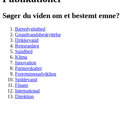
Søger du viden om et bestemt emne?
Bæredygtighed
Grundvandsbeskyttelse
Drikkevand
Renseanlæg
Sundhed
Klima
Innovation
Partnerskaber
Forretningsudvikling
Spildevand
Finans
International
Direktion