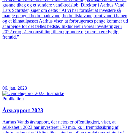
grønne tiltag og et sundere vandkredsløb. Direktør i Aarhus Vand,
Lars Schrøder, siger om dette: ”At vi har formået at investere så
mange penge i bedre badevand, bedre fiskevand, rent vand i hanen
og et klimatilpasset Aarhus viser, at forbrugernes penge kommer ud
at arbejde for det fælles bedste. Inkluderet i vores investeringer i
2022 er også en omstilling til en grønnere og mere bæredygtig
fremtid.”
06. jan. 2023
Publikation
Årsrapport 2023
Aarhus Vands årsrapport, der netop er offentliggjort, viser, at
selskabet i 2023 har investeret 170 mio. kr. i fremtidssikring af
afløbssystemet og i klimatilpasning ud af en samlet omsætning på