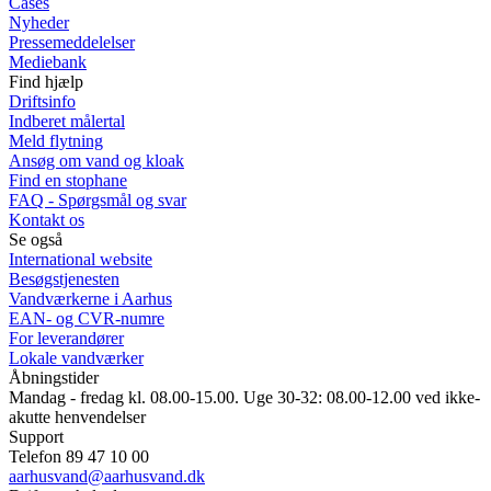
Cases
Nyheder
Pressemeddelelser
Mediebank
Find hjælp
Driftsinfo
Indberet målertal
Meld flytning
Ansøg om vand og kloak
Find en stophane
FAQ - Spørgsmål og svar
Kontakt os
Se også
International website
Besøgstjenesten
Vandværkerne i Aarhus
EAN- og CVR-numre
For leverandører
Lokale vandværker
Åbningstider
Mandag - fredag kl. 08.00-15.00. Uge 30-32: 08.00-12.00 ved ikke-
akutte henvendelser
Support
Telefon 89 47 10 00
aarhusvand@aarhusvand.dk