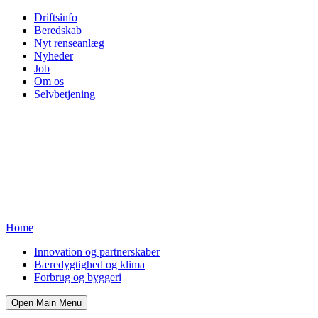
Driftsinfo
Beredskab
Nyt renseanlæg
Nyheder
Job
Om os
Selvbetjening
Home
Innovation og partnerskaber
Bæredygtighed og klima
Forbrug og byggeri
Open Main Menu