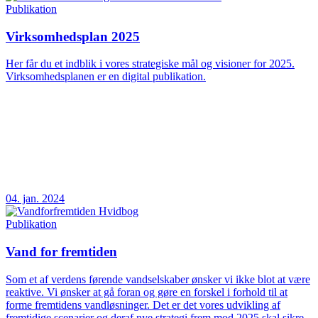
Publikation
Virksomhedsplan 2025
Her får du et indblik i vores strategiske mål og visioner for 2025.
Virksomhedsplanen er en digital publikation.
04. jan. 2024
Publikation
Vand for fremtiden
Som et af verdens førende vandselskaber ønsker vi ikke blot at være
reaktive. Vi ønsker at gå foran og gøre en forskel i forhold til at
forme fremtidens vandløsninger. Det er det vores udvikling af
fremtidige scenarier og deraf nye strategi frem mod 2025 skal sikre.