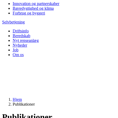
Innovation og partnerskaber
Bæredygtighed og klima
Forbrug og byggeri
Selvbetjening
Driftsinfo
Beredskab
Nyt renseanlæg
Nyheder
Job
Om os
Hjem
Publikationer
Publikationer