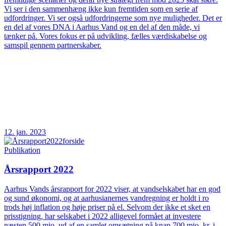
Vi ser i den sammenhæng ikke kun fremtiden som en serie af
udfordringer. Vi ser også udfordringerne som nye muligheder. Det er
en del af vores DNA i Aarhus Vand og en del af den måde, vi
tænker på. Vores fokus er på udvikling, fælles værdiskabelse og
samspil gennem partnerskaber.
12. jan. 2023
Publikation
Årsrapport 2022
Aarhus Vands årsrapport for 2022 viser, at vandselskabet har en god
og sund økonomi, og at aarhusianernes vandregning er holdt i ro
trods høj inflation og høje priser på el. Selvom der ikke et sket en
prisstigning, har selskabet i 2022 alligevel formået at investere
næsten 500 mio. ud af en samlet omsætning på knap 700 mio. kr. i